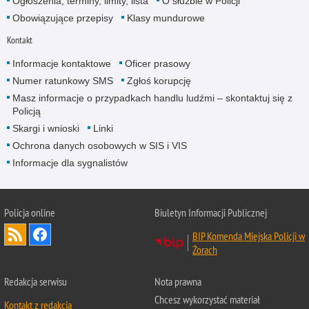
Ogłoszenia, terminy, limity, lista
O służbie w Policji
Obowiązujące przepisy
Klasy mundurowe
Kontakt
Informacje kontaktowe
Oficer prasowy
Numer ratunkowy SMS
Zgłoś korupcję
Masz informacje o przypadkach handlu ludźmi – skontaktuj się z
Policją
Skargi i wnioski
Linki
Ochrona danych osobowych w SIS i VIS
Informacje dla sygnalistów
Policja online
Biuletyn Informacji Publicznej
BIP Komenda Miejska Policji w
Żorach
Redakcja serwisu
Nota prawna
Chcesz wykorzystać materiał
Kontakt z redakcją