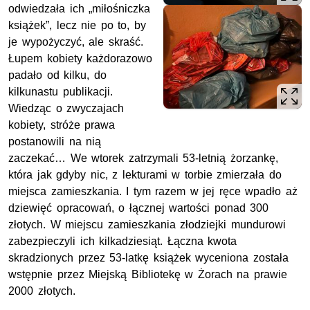
odwiedzała ich „miłośniczka
książek”, lecz nie po to, by
je wypożyczyć, ale skraść.
Łupem kobiety każdorazowo
padało od kilku, do
kilkunastu publikacji.
Wiedząc o zwyczajach
kobiety, stróże prawa
postanowili na nią
zaczekać… We wtorek zatrzymali 53-letnią żorzankę,
która jak gdyby nic, z lekturami w torbie zmierzała do
miejsca zamieszkania. I tym razem w jej ręce wpadło aż
dziewięć opracowań, o łącznej wartości ponad 300
złotych. W miejscu zamieszkania złodziejki mundurowi
zabezpieczyli ich kilkadziesiąt. Łączna kwota
skradzionych przez 53-latkę książek wyceniona została
wstępnie przez Miejską Bibliotekę w Żorach na prawie
2000 złotych.