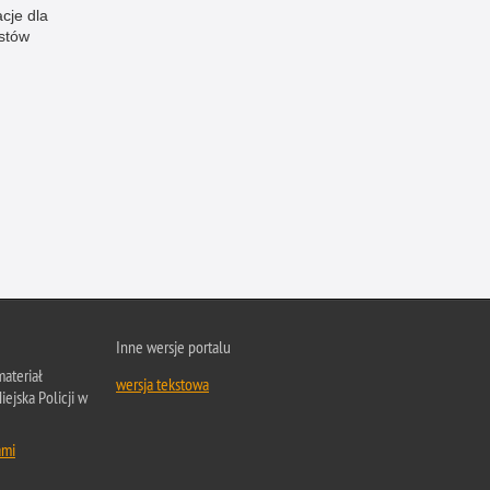
cje dla
istów
Inne wersje portalu
ateriał
wersja tekstowa
ejska Policji w
ami