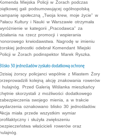
Komenda Miejska Policji w Żorach podczas
piątkowej gali podsumowującej ogólnopolską
kampanię społeczną „Twoja krew, moje życie” w
Pałacu Kultury i Nauki w Warszawie otrzymała
wyróżnienie w kategorii „Pracodawca” za
działania na rzecz promocji i wspierania
honorowego krwiodawstwa. Nagrodę w imieniu
żorskiej jednostki odebrał Komendant Miejski
Policji w Żorach podinspektor Marek Ryszka.
Blisko 30 jednośladów zyskało dodatkową ochronę
Dzisiaj żorscy policjanci wspólnie z Miastem Żory
przeprowadzili kolejną akcję znakowania rowerów
i hulajnóg. Przed Galerią Wiślanka mieszkańcy
chętnie skorzystali z możliwości dodatkowego
zabezpieczenia swojego mienia, a w trakcie
wydarzenia oznakowano blisko 30 jednośladów.
Akcja miała przede wszystkim wymiar
profilaktyczny i służyła zwiększeniu
bezpieczeństwa właścicieli rowerów oraz
hulajnóg.