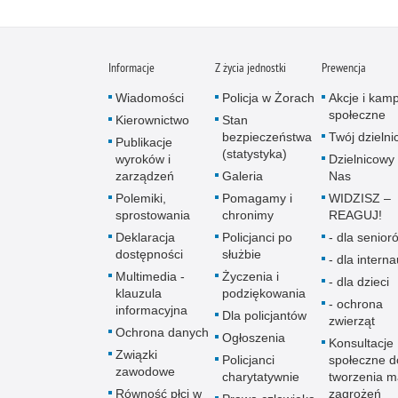
Informacje
Z życia jednostki
Prewencja
Wiadomości
Policja w Żorach
Akcje i kam
społeczne
Kierownictwo
Stan
bezpieczeństwa
Twój dzieln
Publikacje
(statystyka)
wyroków i
Dzielnicowy 
zarządzeń
Galeria
Nas
Polemiki,
Pomagamy i
WIDZISZ –
sprostowania
chronimy
REAGUJ!
Deklaracja
Policjanci po
- dla senio­r
dostępności
służbie
- dla intern
Multimedia -
Życzenia i
- dla dzieci
klauzula
podziękowania
- ochrona
informacyjna
Dla policjantów
zwierząt
Ochrona danych
Ogłoszenia
Konsultacje
Związki
Policjanci
społeczne d
zawodowe
charytatywnie
tworzenia 
Równość płci w
zagrożeń