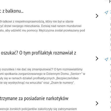
z balkonu...
9-latkowi z niepełnosprawnością, który nie był w stanie
zyć drzwi swojego mieszkania. Dzisiaj nad ranem mundurowi
kalu, aby udzielić mu pomocy. Mężczyzna został przekazany pod
ę oszukać? O tym profilaktyk rozmawiał z
ę oszustwa i nie dać się zmanipulować? O tym rozmawialiśmy
kami spotkania zorganizowanego w Dziennym Domu „Senior+” w
yły się w ramach działań profilaktycznych „Bezpieczeństwo
cie się wystrychnąć na wnuczka” oraz „Znam te numery”.
trzymane za posiadanie narkotyków
wencje żorskich policjantów zakończyły się zatrzymaniem