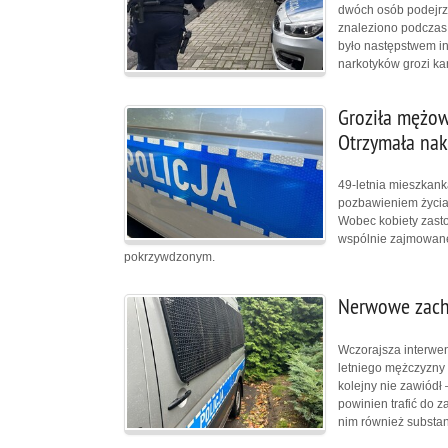
dwóch osób podejrz
znaleziono podczas 
było następstwem in
narkotyków grozi ka
Groziła mężow
Otrzymała nak
49-letnia mieszkank
pozbawieniem życia 
Wobec kobiety zast
wspólnie zajmowaneg
pokrzywdzonym.
Nerwowe zach
Wczorajsza interwe
letniego mężczyzny 
kolejny nie zawiódł
powinien trafić do z
nim również substa