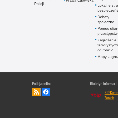
Prawa człowieka
Policji
Lokalne stra
bezpieczeń
Debaty
społeczne
Pomoc ofia
przestępstw
Zagrożenie
terrorystycz
co robić?
Mapy zagro
Policja online
Biuletyn Informacji
BIP Komen
Żorach