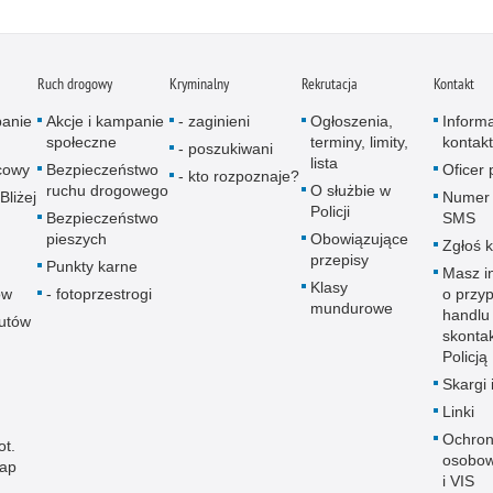
Ruch drogowy
Kryminalny
Rekrutacja
Kontakt
panie
Akcje i kampanie
- zaginieni
Ogłoszenia,
Inform
społeczne
terminy, limity,
kontak
- poszukiwani
lista
icowy
Bezpieczeństwo
Oficer
- kto rozpoznaje?
ruchu drogowego
O służbie w
Bliżej
Numer 
Policji
Bezpieczeństwo
SMS
pieszych
Obowiązujące
Zgłoś 
przepisy
Punkty karne
Masz i
Klasy
ów
- fotoprzestrogi
o przy
mundurowe
handlu
autów
skontak
Policją
Skargi 
Linki
Ochron
ot.
osobow
map
i VIS