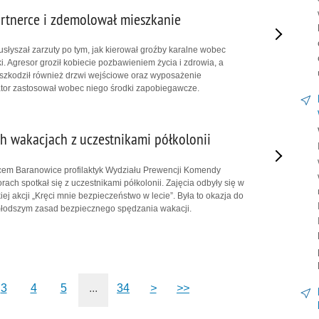
partnerce i zdemolował mieszkanie
usłyszał zarzuty po tym, jak kierował groźby karalne wobec
ki. Agresor groził kobiecie pozbawieniem życia i zdrowia, a
szkodził również drzwi wejściowe oraz wyposażenie
ator zastosował wobec niego środki zapobiegawcze.
h wakacjach z uczestnikami półkolonii
cem Baranowice profilaktyk Wydziału Prewencji Komendy
Żorach spotkał się z uczestnikami półkolonii. Zajęcia odbyły się w
j akcji „Kręci mnie bezpieczeństwo w lecie”. Była to okazja do
łodszym zasad bezpiecznego spędzania wakacji.
3
4
5
...
34
>
>>