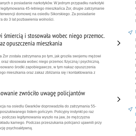
anych o posiadanie narkotyków. W jednym przypadku narkotyki
legitymowania 45-letniego mieszkańca Żor, drugie zatrzymanie
terwencji domowej na osiedlu Sikorskiego. Za posiadanie
ra do 3 lat pozbawienia wolności.
i śmiercią i stosowała wobec niego przemoc.
az opuszczenia mieszkania
a Żor została zatrzymana po tym, jak groziła swojemu mężowi
oraz stosowała wobec niego przemoc fizyczną i psychiczną.
osowano środki zapobiegawcze, w tym nakaz opuszczenia
o mieszkania oraz zakaz zbliżania się i kontaktowania z
owanie zwróciło uwagę policjantów
ncja na osiedlu Gwarków doprowadziła do zatrzymania 55-
poszukiwanego listem gończym. Policyjny instynkt po raz
 – podczas legitymowania wyszło na jaw, że mężczyzna
akładu karnego. Podczas przeszukania policjanci ujawnili przy
ncję psychoaktywną.