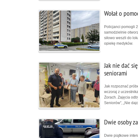
Wołał o pomoc 
Policjanci pomogli 2
samodzielnie otwor
siłowo weszli do lo
opiekę medyków.
Jak nie dać si
seniorami
Jak rozpoznać prób
wczoraj z uczestni
Żorach. Zajęcia odb
Seniorów”, „Nie daj
Dwie osoby za
Dwie piątkowe inter