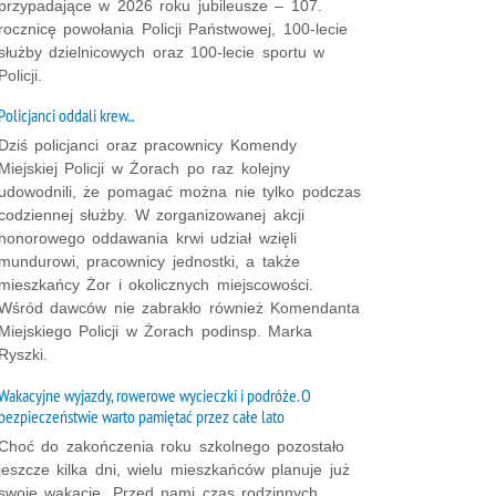
przypadające w 2026 roku jubileusze – 107.
rocznicę powołania Policji Państwowej, 100-lecie
służby dzielnicowych oraz 100-lecie sportu w
Policji.
Policjanci oddali krew...
Dziś policjanci oraz pracownicy Komendy
Miejskiej Policji w Żorach po raz kolejny
udowodnili, że pomagać można nie tylko podczas
codziennej służby. W zorganizowanej akcji
honorowego oddawania krwi udział wzięli
mundurowi, pracownicy jednostki, a także
mieszkańcy Żor i okolicznych miejscowości.
Wśród dawców nie zabrakło również Komendanta
Miejskiego Policji w Żorach podinsp. Marka
Ryszki.
Wakacyjne wyjazdy, rowerowe wycieczki i podróże. O
bezpieczeństwie warto pamiętać przez całe lato
Choć do zakończenia roku szkolnego pozostało
jeszcze kilka dni, wielu mieszkańców planuje już
swoje wakacje. Przed nami czas rodzinnych