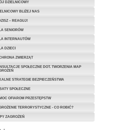
ÓJ DZIELNICOWY
IELNICOWY BLIŻEJ NAS
DZISZ – REAGUJ!
DLA SENIO­RÓW
DLA INTERNAUTÓW
LA DZIECI
OCHRONA ZWIERZĄT
NSULTACJE SPOŁECZNE DOT. TWORZENIA MAP
GROŻEŃ
KALNE STRATEGIE BEZPIECZEŃSTWA
BATY SPOŁECZNE
MOC OFIAROM PRZESTĘPSTW
GROŻENIE TERRORYSTYCZNE - CO ROBIĆ?
PY ZAGROŻEŃ