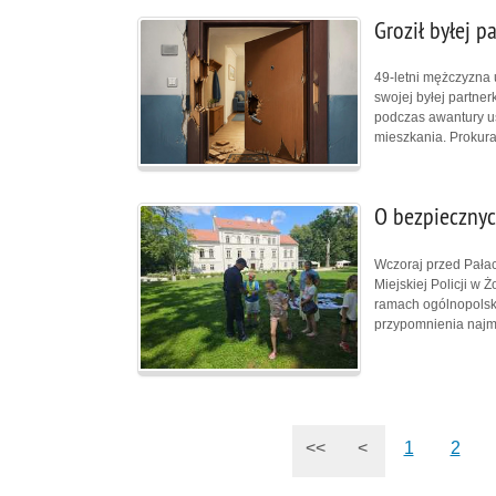
Groził byłej 
49-letni mężczyzna 
swojej byłej partner
podczas awantury u
mieszkania. Prokur
O bezpiecznyc
Wczoraj przed Pała
Miejskiej Policji w 
ramach ogólnopolskie
przypomnienia najm
<<
<
1
2