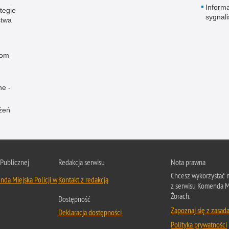
Informa
tegie
sygnal
stwa
rom
ne -
żeń
 Publicznej
Redakcja serwisu
Nota prawna
Chcesz wykorzystać m
da Miejska Policji w
Kontakt z redakcją
z serwisu Komenda Mi
Żorach.
Dostępność
Zapoznaj się z zasad
Deklaracja dostępności
Polityka prywatności