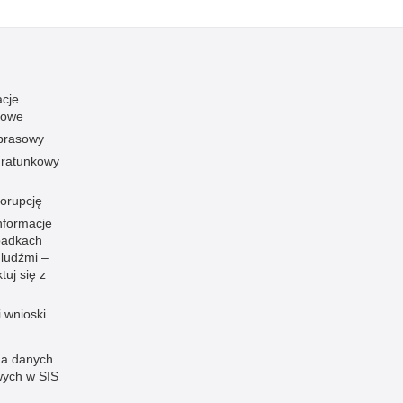
acje
towe
 prasowy
ratunkowy
korupcję
nformacje
padkach
 ludźmi –
tuj się z
i wnioski
a danych
ych w SIS