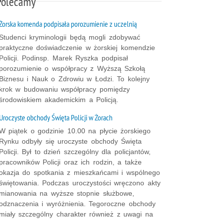
Polecamy
Żorska komenda podpisała porozumienie z uczelnią
Studenci kryminologii będą mogli zdobywać
praktyczne doświadczenie w żorskiej komendzie
Policji. Podinsp. Marek Ryszka podpisał
porozumienie o współpracy z Wyższą Szkołą
Biznesu i Nauk o Zdrowiu w Łodzi. To kolejny
krok w budowaniu współpracy pomiędzy
środowiskiem akademickim a Policją.
Uroczyste obchody Święta Policji w Żorach
W piątek o godzinie 10.00 na płycie żorskiego
Rynku odbyły się uroczyste obchody Święta
Policji. Był to dzień szczególny dla policjantów,
pracowników Policji oraz ich rodzin, a także
okazja do spotkania z mieszkańcami i wspólnego
świętowania. Podczas uroczystości wręczono akty
mianowania na wyższe stopnie służbowe,
odznaczenia i wyróżnienia. Tegoroczne obchody
miały szczególny charakter również z uwagi na