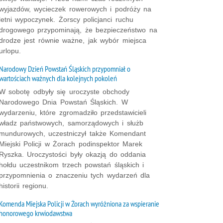
wyjazdów, wycieczek rowerowych i podróży na
letni wypoczynek. Żorscy policjanci ruchu
drogowego przypominają, że bezpieczeństwo na
drodze jest równie ważne, jak wybór miejsca
urlopu.
Narodowy Dzień Powstań Śląskich przypomniał o
wartościach ważnych dla kolejnych pokoleń
W sobotę odbyły się uroczyste obchody
Narodowego Dnia Powstań Śląskich. W
wydarzeniu, które zgromadziło przedstawicieli
władz państwowych, samorządowych i służb
mundurowych, uczestniczył także Komendant
Miejski Policji w Żorach podinspektor Marek
Ryszka. Uroczystości były okazją do oddania
hołdu uczestnikom trzech powstań śląskich i
przypomnienia o znaczeniu tych wydarzeń dla
historii regionu.
Komenda Miejska Policji w Żorach wyróżniona za wspieranie
honorowego krwiodawstwa