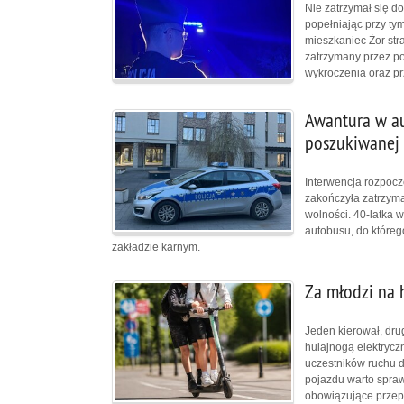
Nie zatrzymał się do
popełniając przy ty
mieszkaniec Żor str
zatrzymany przez po
wykroczenia oraz pr
Awantura w au
poszukiwanej 
Interwencja rozpocz
zakończyła zatrzym
wolności. 40-latka 
autobusu, do któreg
zakładzie karnym.
Za młodzi na 
Jeden kierował, drug
hulajnogą elektrycz
uczestników ruchu d
pojazdu warto spraw
obowiązujące przepi