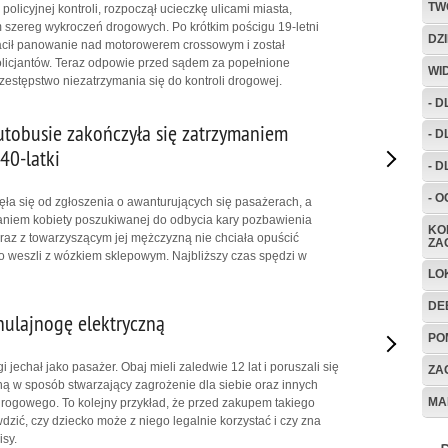
TW
 policyjnej kontroli, rozpoczął ucieczkę ulicami miasta,
m szereg wykroczeń drogowych. Po krótkim pościgu 19-letni
DZ
acił panowanie nad motorowerem crossowym i został
licjantów. Teraz odpowie przed sądem za popełnione
WI
zestępstwo niezatrzymania się do kontroli drogowej.
- 
tobusie zakończyła się zatrzymaniem
- 
40-latki
- D
- 
ęła się od zgłoszenia o awanturujących się pasażerach, a
aniem kobiety poszukiwanej do odbycia kary pozbawienia
KO
wraz z towarzyszącym jej mężczyzną nie chciała opuścić
ZA
o weszli z wózkiem sklepowym. Najbliższy czas spędzi w
LO
DE
hulajnogę elektryczną
PO
i jechał jako pasażer. Obaj mieli zaledwie 12 lat i poruszali się
ZA
ną w sposób stwarzający zagrożenie dla siebie oraz innych
MA
rogowego. To kolejny przykład, że przed zakupem takiego
dzić, czy dziecko może z niego legalnie korzystać i czy zna
sy.