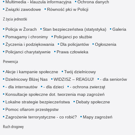
Multimedia - klauzula informacyjna
Ochrona danych
Związki zawodowe
Równość płci w Policji
Z życia jednostki
Policja w Żorach
Stan bezpieczeństwa (statystyka)
Galeria
Pomagamy i chronimy
Policjanci po służbie
Życzenia i podziękowania
Dla policjantów
Ogłoszenia
Policjanci charytatywnie
Prawa człowieka
Prewencja
Akcje i kampanie społeczne
Twój dzielnicowy
Dzielnicowy Bliżej Nas
WIDZISZ – REAGUJ!
- dla senio­rów
- dla internautów
- dla dzieci
- ochrona zwierząt
Konsultacje społeczne dot. tworzenia map zagrożeń
Lokalne strategie bezpieczeństwa
Debaty społeczne
Pomoc ofiarom przestępstw
Zagrożenie terrorystyczne - co robić?
Mapy zagrożeń
Ruch drogowy