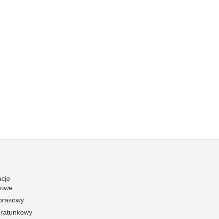
acje
towe
 prasowy
ratunkowy