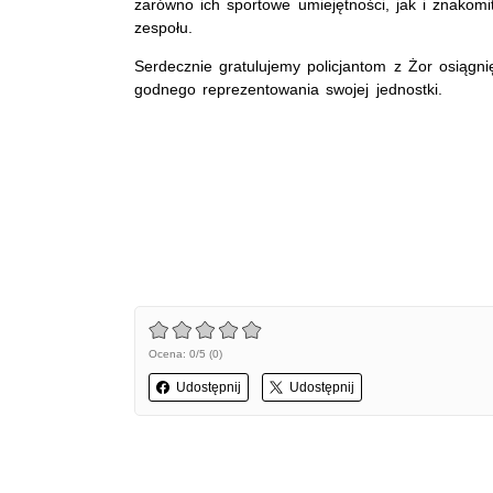
zarówno ich sportowe umiejętności, jak i znakom
zespołu.
Serdecznie gratulujemy policjantom z Żor osiągni
godnego reprezentowania swojej jednostki.
Ocena: 0/5 (0)
Udostępnij
Udostępnij