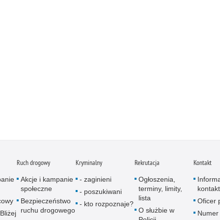
Ruch drogowy
Kryminalny
Rekrutacja
Kontakt
panie
Akcje i kampanie
- zaginieni
Ogłoszenia,
Inform
społeczne
terminy, limity,
kontak
- poszukiwani
lista
icowy
Bezpieczeństwo
Oficer
- kto rozpoznaje?
ruchu drogowego
O służbie w
Bliżej
Numer 
Policji