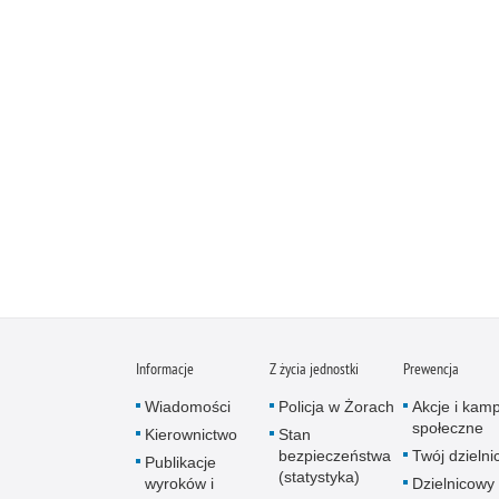
Informacje
Z życia jednostki
Prewencja
Wiadomości
Policja w Żorach
Akcje i kam
społeczne
Kierownictwo
Stan
bezpieczeństwa
Twój dzieln
Publikacje
(statystyka)
wyroków i
Dzielnicowy 