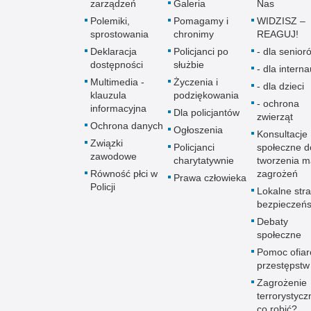
zarządzeń
Galeria
Nas
Polemiki,
Pomagamy i
WIDZISZ –
sprostowania
chronimy
REAGUJ!
Deklaracja
Policjanci po
- dla senio­r
dostępności
służbie
- dla intern
Multimedia -
Życzenia i
- dla dzieci
klauzula
podziękowania
- ochrona
informacyjna
Dla policjantów
zwierząt
Ochrona danych
Ogłoszenia
Konsultacje
Związki
Policjanci
społeczne d
zawodowe
charytatywnie
tworzenia 
Równość płci w
zagrożeń
Prawa człowieka
Policji
Lokalne stra
bezpieczeń
Debaty
społeczne
Pomoc ofia
przestępstw
Zagrożenie
terrorystycz
co robić?