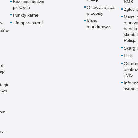
Bezpieczeństwo
SMS
pieszych
Obowiązujące
Zgłoś 
przepisy
Punkty karne
Masz i
Klasy
ów
- fotoprzestrogi
o przy
mundurowe
handlu
autów
skontak
Policją
Skargi 
Linki
Ochron
ot.
osobow
map
i VIS
Informa
tegie
sygnal
stwa
rom
ne -