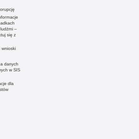
korupcję
nformacje
padkach
 ludźmi –
tuj się z
i wnioski
a danych
ych w SIS
cje dla
istów