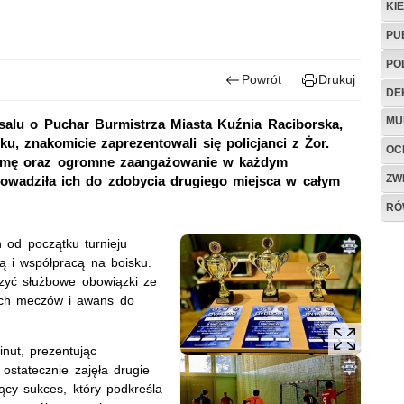
KI
PU
PO
Powrót
Drukuj
DE
MU
alu o Puchar Burmistrza Miasta Kuźnia Raciborska,
ku, znakomicie zaprezentowali się policjanci z Żor.
OC
formę oraz ogromne zaangażowanie w każdym
ZW
rowadziła ich do zdobycia drugiego miejsca w całym
RÓ
 od początku turnieju
 i współpracą na boisku.
czyć służbowe obowiązki ze
nych meczów i awans do
inut, prezentując
 ostatecznie zajęła drugie
zący sukces, który podkreśla