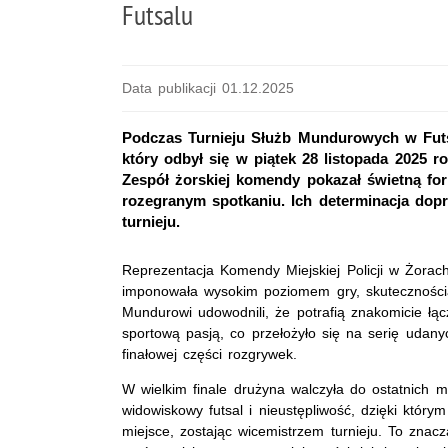
Futsalu
Data publikacji 01.12.2025
Podczas Turnieju Służb Mundurowych w Futs
który odbył się w piątek 28 listopada 2025 ro
Zespół żorskiej komendy pokazał świetną 
rozegranym spotkaniu. Ich determinacja dop
turnieju.
Reprezentacja Komendy Miejskiej Policji w Żorach
imponowała wysokim poziomem gry, skutecznością
Mundurowi udowodnili, że potrafią znakomicie łą
sportową pasją, co przełożyło się na serię uda
finałowej części rozgrywek.
W wielkim finale drużyna walczyła do ostatnich m
widowiskowy futsal i nieustępliwość, dzięki którym
miejsce, zostając wicemistrzem turnieju. To znac