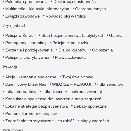
Polemiki, sprostowania
Deklaracja dostępności
Multimedia - klauzula informacyjna
Ochrona danych
Związki zawodowe
Równość płci w Policji
Z życia jednostki
Policja w Żorach
Stan bezpieczeństwa (statystyka)
Galeria
Pomagamy i chronimy
Policjanci po służbie
Życzenia i podziękowania
Dla policjantów
Ogłoszenia
Policjanci charytatywnie
Prawa człowieka
Prewencja
Akcje i kampanie społeczne
Twój dzielnicowy
Dzielnicowy Bliżej Nas
WIDZISZ – REAGUJ!
- dla senio­rów
- dla internautów
- dla dzieci
- ochrona zwierząt
Konsultacje społeczne dot. tworzenia map zagrożeń
Lokalne strategie bezpieczeństwa
Debaty społeczne
Pomoc ofiarom przestępstw
Zagrożenie terrorystyczne - co robić?
Mapy zagrożeń
Ruch drogowy