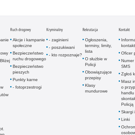
Ruch drogowy
Kryminalny
Rekrutacja
Kontakt
panie
Akcje i kampanie
- zaginieni
Ogłoszenia,
Inform
społeczne
terminy, limity,
kontak
- poszukiwani
lista
icowy
Bezpieczeństwo
Oficer
- kto rozpoznaje?
ruchu drogowego
O służbie w
Bliżej
Numer 
Policji
Bezpieczeństwo
SMS
pieszych
Obowiązujące
Zgłoś 
przepisy
Punkty karne
Masz i
Klasy
ów
- fotoprzestrogi
o przy
mundurowe
handlu
autów
skontak
Policją
Skargi 
Linki
Ochron
ot.
osobow
map