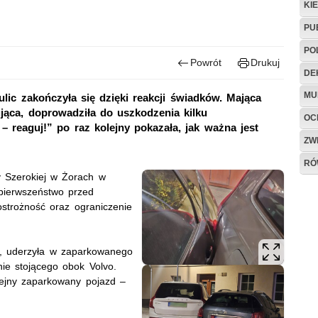
KI
PU
PO
Powrót
Drukuj
DE
MU
ulic zakończyła się dzięki reakcji świadków. Mająca
jąca, doprowadziła do uszkodzenia kilku
OC
reaguj!” po raz kolejny pokazała, jak ważna jest
ZW
RÓ
y Szerokiej w Żorach w
 pierwszeństwo przed
ostrożność oraz ograniczenie
a, uderzyła w zaparkowanego
ie stojącego obok Volvo.
olejny zaparkowany pojazd –