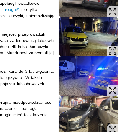
apobiegli świadkowie
 – reaguj!”
nie tylko
ecie kluczyki, uniemożliwiając
 miejsce, przeprowadzili
ząca za kierownicą taksówki
holu. 49-latka tłumaczyła
m. Mundurowi zatrzymali jej
ozi kara do 3 lat więzienia,
oka grzywna. W takich
pojazdu lub obowiązek
rajna nieodpowiedzialność.
naczenie i pomogła
mogło mieć to zdarzenie.