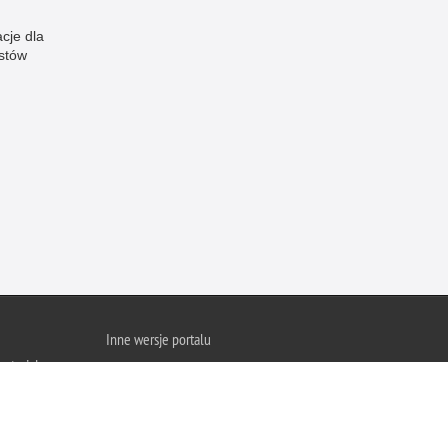
cje dla
istów
Inne wersje portalu
ateriał
wersja tekstowa
ejska Policji w
ami