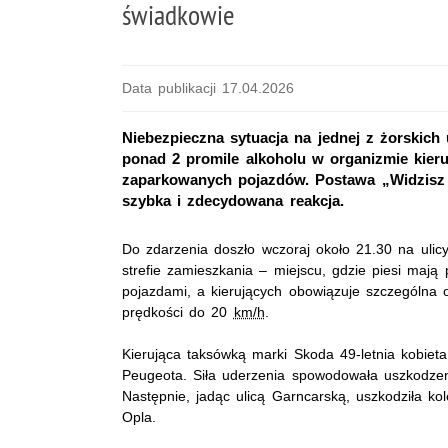
świadkowie
Data publikacji 17.04.2026
Niebezpieczna sytuacja na jednej z żorskich 
ponad 2 promile alkoholu w organizmie kieru
zaparkowanych pojazdów. Postawa „Widzisz – 
szybka i zdecydowana reakcja.
Do zdarzenia doszło wczoraj około 21.30 na ulic
strefie zamieszkania – miejscu, gdzie piesi mają
pojazdami, a kierujących obowiązuje szczególna 
prędkości do 20
km/h
.
Kierująca taksówką marki Skoda 49-letnia kobiet
Peugeota. Siła uderzenia spowodowała uszkodzen
Następnie, jadąc ulicą Garncarską, uszkodziła k
Opla.