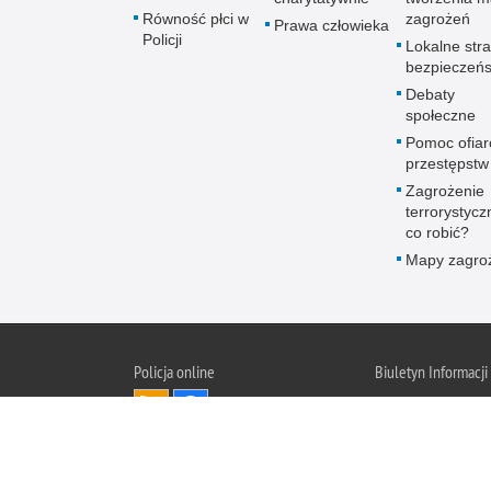
Równość płci w
zagrożeń
Prawa człowieka
Policji
Lokalne stra
bezpieczeń
Debaty
społeczne
Pomoc ofia
przestępstw
Zagrożenie
terrorystycz
co robić?
Mapy zagro
Policja online
Biuletyn Informacji
BIP Komen
Żorach