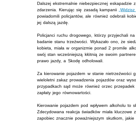
Dalszej ekstremalnie niebezpiecznej eskapadzie z
zdarzenia. Kierując się zasadą kampanii
„Widzisz
powiadomili policjantów, ale również odebrali kobi
jej dalszą jazdę.
Policjanci ruchu drogowego, którzy przyjechali na
badanie stanu trzeźwości. Wykazało ono, że sied
kobieta, miała w organizmie ponad 2 promile alko
swój stan wcześniejszą kłótnią ze swoim partnere
prawo jazdy, a Skodę odholowali.
Za kierowanie pojazdem w stanie nietrzeźwości gr
wieloletni zakaz prowadzenia pojazdów oraz wys
przypadkach sąd może również orzec przepadek 
zapłaty jego równowartości.
Kierowanie pojazdem pod wpływem alkoholu to sk
Zdecydowana reakcja świadków miała kluczowe z
zapobiec znacznie poważniejszym skutkom, jakie 