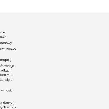
acje
towe
 prasowy
ratunkowy
korupcję
nformacje
padkach
 ludźmi –
tuj się z
i wnioski
a danych
ych w SIS