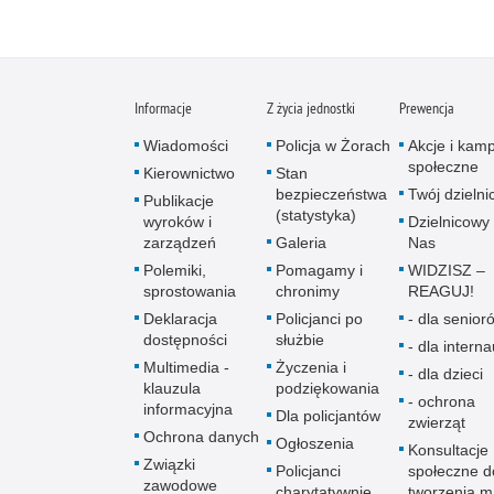
Informacje
Z życia jednostki
Prewencja
Wiadomości
Policja w Żorach
Akcje i kam
społeczne
Kierownictwo
Stan
bezpieczeństwa
Twój dzieln
Publikacje
(statystyka)
wyroków i
Dzielnicowy 
zarządzeń
Galeria
Nas
Polemiki,
Pomagamy i
WIDZISZ –
sprostowania
chronimy
REAGUJ!
Deklaracja
Policjanci po
- dla senio­r
dostępności
służbie
- dla intern
Multimedia -
Życzenia i
- dla dzieci
klauzula
podziękowania
- ochrona
informacyjna
Dla policjantów
zwierząt
Ochrona danych
Ogłoszenia
Konsultacje
Związki
Policjanci
społeczne d
zawodowe
charytatywnie
tworzenia 