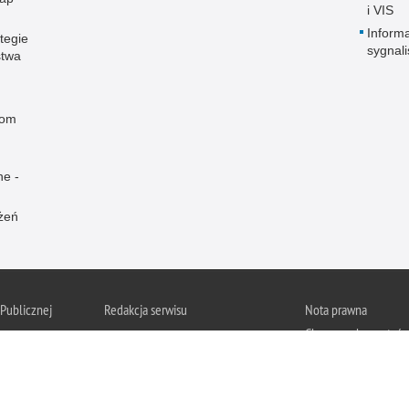
i VIS
Informa
tegie
sygnal
stwa
rom
ne -
żeń
 Publicznej
Redakcja serwisu
Nota prawna
Chcesz wykorzystać m
da Miejska Policji w
Kontakt z redakcją
z serwisu Komenda Mi
Żorach.
Dostępność
Zapoznaj się z zasad
Deklaracja dostępności