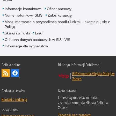
Kontakt
Informacje kontaktowe
Oficer prasowy
Numer ratunkowy SMS
Zgłoś korupcję
Masz informacje o przypadkach handlu ludźmi – skontaktuj się z
Policją
Skargi i wnioski
Linki
Ochrona danych osobowych w SIS i VIS
Informacje dla sygnalistów
Policja online
Biuletyn Informacji Publicznej
BIP Komenda Miejska Policji w
Żorach
Redakcja serwisu
Nota prawna
Chcesz wykorzystać materiał
Kontakt z redakcją
z serwisu Komenda Miejska Policji w
Żorach.
Dostępność
Zapoznaj się z zasadami
Deklaracja dostępności