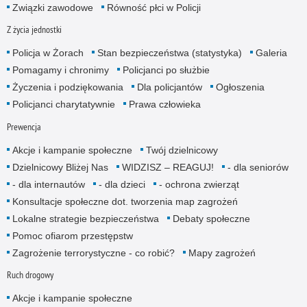
Związki zawodowe
Równość płci w Policji
Z życia jednostki
Policja w Żorach
Stan bezpieczeństwa (statystyka)
Galeria
Pomagamy i chronimy
Policjanci po służbie
Życzenia i podziękowania
Dla policjantów
Ogłoszenia
Policjanci charytatywnie
Prawa człowieka
Prewencja
Akcje i kampanie społeczne
Twój dzielnicowy
Dzielnicowy Bliżej Nas
WIDZISZ – REAGUJ!
- dla senio­rów
- dla internautów
- dla dzieci
- ochrona zwierząt
Konsultacje społeczne dot. tworzenia map zagrożeń
Lokalne strategie bezpieczeństwa
Debaty społeczne
Pomoc ofiarom przestępstw
Zagrożenie terrorystyczne - co robić?
Mapy zagrożeń
Ruch drogowy
Akcje i kampanie społeczne