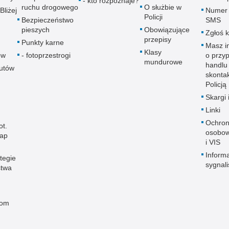
- kto rozpoznaje?
ruchu drogowego
O służbie w
Bliżej
Numer 
Policji
Bezpieczeństwo
SMS
pieszych
Obowiązujące
Zgłoś 
przepisy
Punkty karne
Masz i
Klasy
ów
- fotoprzestrogi
o przy
mundurowe
handlu
autów
skontak
Policją
Skargi 
Linki
Ochron
ot.
osobow
map
i VIS
Informa
tegie
sygnal
stwa
rom