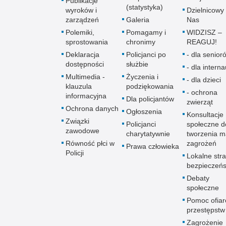
Publikacje
(statystyka)
wyroków i
Dzielnicowy 
zarządzeń
Galeria
Nas
Polemiki,
Pomagamy i
WIDZISZ –
sprostowania
chronimy
REAGUJ!
Deklaracja
Policjanci po
- dla senio­r
dostępności
służbie
- dla intern
Multimedia -
Życzenia i
- dla dzieci
klauzula
podziękowania
- ochrona
informacyjna
Dla policjantów
zwierząt
Ochrona danych
Ogłoszenia
Konsultacje
Związki
Policjanci
społeczne d
zawodowe
charytatywnie
tworzenia 
Równość płci w
zagrożeń
Prawa człowieka
Policji
Lokalne stra
bezpieczeń
Debaty
społeczne
Pomoc ofia
przestępstw
Zagrożenie