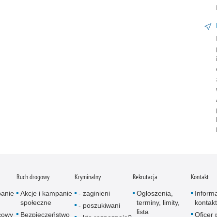
Ruch drogowy
Kryminalny
Rekrutacja
Kontakt
panie
Akcje i kampanie
- zaginieni
Ogłoszenia,
Inform
społeczne
terminy, limity,
kontak
- poszukiwani
lista
icowy
Bezpieczeństwo
Oficer