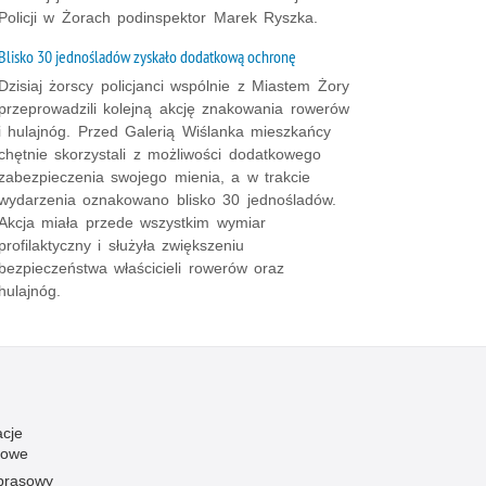
Policji w Żorach podinspektor Marek Ryszka.
Blisko 30 jednośladów zyskało dodatkową ochronę
Dzisiaj żorscy policjanci wspólnie z Miastem Żory
przeprowadzili kolejną akcję znakowania rowerów
i hulajnóg. Przed Galerią Wiślanka mieszkańcy
chętnie skorzystali z możliwości dodatkowego
zabezpieczenia swojego mienia, a w trakcie
wydarzenia oznakowano blisko 30 jednośladów.
Akcja miała przede wszystkim wymiar
profilaktyczny i służyła zwiększeniu
bezpieczeństwa właścicieli rowerów oraz
hulajnóg.
acje
towe
 prasowy