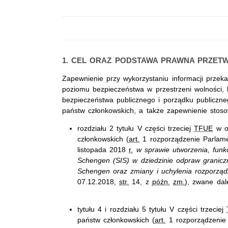
1. CEL ORAZ PODSTAWA PRAWNA PRZETW
Zapewnienie przy wykorzystaniu informacji prze
poziomu bezpieczeństwa w przestrzeni wolności, 
bezpieczeństwa publicznego i porządku publiczn
państw członkowskich, a także zapewnienie stos
rozdziału 2 tytułu V części trzeciej
TFUE
w od
członkowskich (
art.
1 rozporządzenie Parlame
listopada 2018
r.
w sprawie utworzenia, fun
Schengen (SIS) w dziedzinie odpraw granicz
Schengen oraz zmiany i uchylenia rozporząd
07.12.2018,
str.
14, z
późn.
zm.
), zwane dal
tytułu 4 i rozdziału 5 tytułu V części trzeciej
państw członkowskich (
art.
1 rozporządzenie 