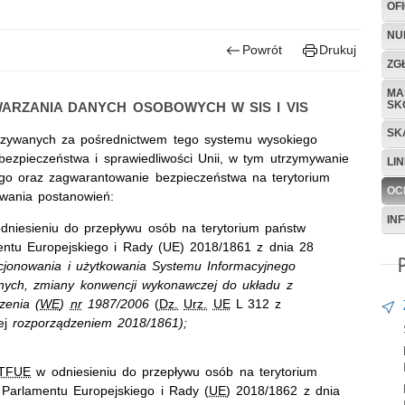
OF
NU
Powrót
Drukuj
ZG
MA
SK
ARZANIA DANYCH OSOBOWYCH W SIS I VIS
SK
kazywanych za pośrednictwem tego systemu wysokiego
bezpieczeństwa i sprawiedliwości Unii, w tym utrzymywanie
LIN
ego oraz zagwarantowanie bezpieczeństwa na terytorium
OC
owania postanowień:
IN
niesieniu do przepływu osób na terytorium państw
ntu Europejskiego i Rady (UE) 2018/1861 z dnia 28
kcjonowania i użytkowania Systemu Informacyjnego
nych, zmiany konwencji wykonawczej do układu z
zenia (
WE
)
nr
1987/2006
(
Dz.
Urz.
UE
L 312 z
ej
rozporządzeniem 2018/1861);
TFUE
w odniesieniu do przepływu osób na terytorium
Parlamentu Europejskiego i Rady (
UE
) 2018/1862 z dnia