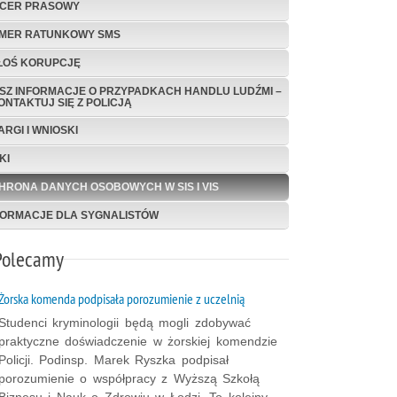
ICER PRASOWY
MER RATUNKOWY SMS
ŁOŚ KORUPCJĘ
SZ INFORMACJE O PRZYPADKACH HANDLU LUDŹMI –
ONTAKTUJ SIĘ Z POLICJĄ
ARGI I WNIOSKI
KI
HRONA DANYCH OSOBOWYCH W SIS I VIS
FORMACJE DLA SYGNALISTÓW
Polecamy
Żorska komenda podpisała porozumienie z uczelnią
Studenci kryminologii będą mogli zdobywać
praktyczne doświadczenie w żorskiej komendzie
Policji. Podinsp. Marek Ryszka podpisał
porozumienie o współpracy z Wyższą Szkołą