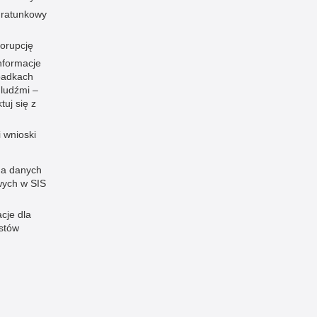
ratunkowy
korupcję
nformacje
padkach
 ludźmi –
tuj się z
i wnioski
a danych
ych w SIS
cje dla
istów