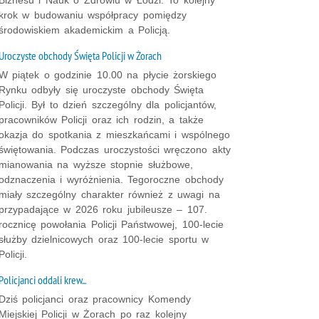
Biznesu i Nauk o Zdrowiu w Łodzi. To kolejny
krok w budowaniu współpracy pomiędzy
środowiskiem akademickim a Policją.
Uroczyste obchody Święta Policji w Żorach
W piątek o godzinie 10.00 na płycie żorskiego
Rynku odbyły się uroczyste obchody Święta
Policji. Był to dzień szczególny dla policjantów,
pracowników Policji oraz ich rodzin, a także
okazja do spotkania z mieszkańcami i wspólnego
świętowania. Podczas uroczystości wręczono akty
mianowania na wyższe stopnie służbowe,
odznaczenia i wyróżnienia. Tegoroczne obchody
miały szczególny charakter również z uwagi na
przypadające w 2026 roku jubileusze – 107.
rocznicę powołania Policji Państwowej, 100-lecie
służby dzielnicowych oraz 100-lecie sportu w
Policji.
Policjanci oddali krew...
Dziś policjanci oraz pracownicy Komendy
Miejskiej Policji w Żorach po raz kolejny