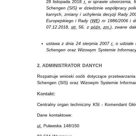
28 listopada 2018
r.
w sprawie utworzenia, 
Schengen (SIS) w dziedzinie współpracy poli
karnych, zmiany i uchylenia decyzji Rady 2
Europejskiego i Rady (
WE
) nr 1986/2006 i d
07.12.2018,
str.
56, z
późn.
zm.
), zwane dal
ustawa
z dnia 24 sierpnia 2007
r.
o udziale 
Schengen oraz Wizowym Systemie Informacy
2. A
DMINISTRATOR DANYCH
Rozpatruje wnioski osób dotyczące przetwarzani
Schengen (SIS) oraz Wizowym Systemie Informac
Kontakt:
Centralny organ techniczny KSI - Komendant Głów
Dane kontaktowe:
ul.
Puławska 148/150