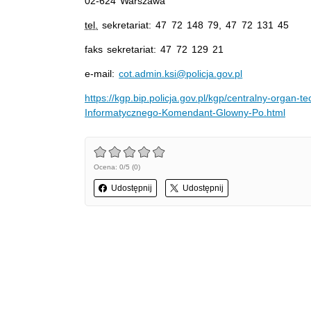
02-624 Warszawa
tel.
sekretariat: 47 72 148 79, 47 72 131 45
faks sekretariat: 47 72 129 21
e-mail:
cot.admin.ksi@policja.gov.pl
https://kgp.bip.policja.gov.pl/kgp/centralny-orga
Informatycznego-Komendant-Glowny-Po.html
Ocena: 0/5 (0)
Udostępnij
Udostępnij