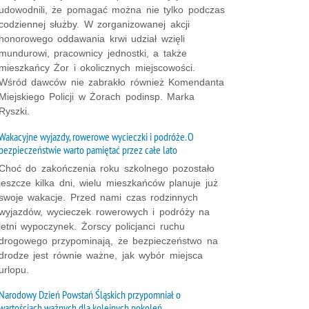
udowodnili, że pomagać można nie tylko podczas
codziennej służby. W zorganizowanej akcji
honorowego oddawania krwi udział wzięli
mundurowi, pracownicy jednostki, a także
mieszkańcy Żor i okolicznych miejscowości.
Wśród dawców nie zabrakło również Komendanta
Miejskiego Policji w Żorach podinsp. Marka
Ryszki.
Wakacyjne wyjazdy, rowerowe wycieczki i podróże. O
bezpieczeństwie warto pamiętać przez całe lato
Choć do zakończenia roku szkolnego pozostało
jeszcze kilka dni, wielu mieszkańców planuje już
swoje wakacje. Przed nami czas rodzinnych
wyjazdów, wycieczek rowerowych i podróży na
letni wypoczynek. Żorscy policjanci ruchu
drogowego przypominają, że bezpieczeństwo na
drodze jest równie ważne, jak wybór miejsca
urlopu.
Narodowy Dzień Powstań Śląskich przypomniał o
wartościach ważnych dla kolejnych pokoleń