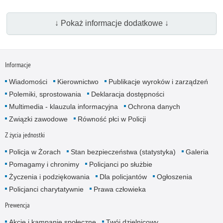
↓ Pokaż informacje dodatkowe ↓
Informacje
Wiadomości
Kierownictwo
Publikacje wyroków i zarządzeń
Polemiki, sprostowania
Deklaracja dostępności
Multimedia - klauzula informacyjna
Ochrona danych
Związki zawodowe
Równość płci w Policji
Z życia jednostki
Policja w Żorach
Stan bezpieczeństwa (statystyka)
Galeria
Pomagamy i chronimy
Policjanci po służbie
Życzenia i podziękowania
Dla policjantów
Ogłoszenia
Policjanci charytatywnie
Prawa człowieka
Prewencja
Akcje i kampanie społeczne
Twój dzielnicowy