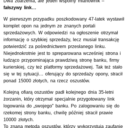
Dwa zdarzenia, ale jeden wspólny mianownik –
fałszywy link…
W pierwszym przypadku poszkodowany 47-latek wystawił
komplet opon na jednym ze znanych portali
sprzedażowych. W odpowiedzi na ogłoszenie otrzymał
informację o szybkiej sprzedaży, lecz musiał transakcję
potwierdzić za pośrednictwem przesłanego linku.
Niejednokrotnie jest to spreparowana wcześniej strona i
łudząco przypominająca prawdziwą stronę banku, firmy
kurierskiej, czy też platformy sprzedażowej. Tak też stało
się w tej sytuacji… oferujący do sprzedaży opony, stracił
ponad 15000 złotych, na rzecz oszustów.
Kolejną ofiarą oszustów padł kolejnego dnia 35-letni
żorzanin, który otrzymał specjalnie przygotowany link
logowania do „swojego” banku. Po zalogowaniu się do
rzekomej strony banku, chwilę później stracił prawie
10000 złotych.
To znana metoda oszustów, którzy wykorzystują zaufanie