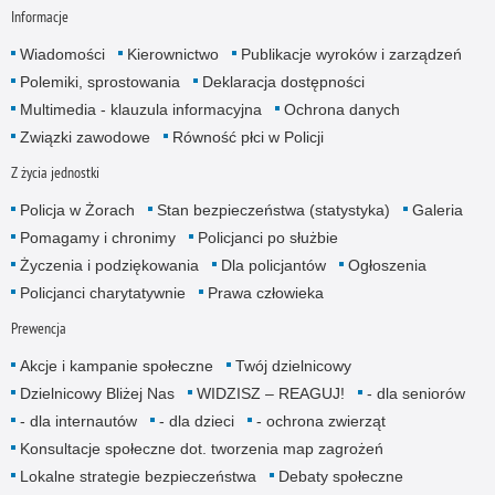
Informacje
Wiadomości
Kierownictwo
Publikacje wyroków i zarządzeń
Polemiki, sprostowania
Deklaracja dostępności
Multimedia - klauzula informacyjna
Ochrona danych
Związki zawodowe
Równość płci w Policji
Z życia jednostki
Policja w Żorach
Stan bezpieczeństwa (statystyka)
Galeria
Pomagamy i chronimy
Policjanci po służbie
Życzenia i podziękowania
Dla policjantów
Ogłoszenia
Policjanci charytatywnie
Prawa człowieka
Prewencja
Akcje i kampanie społeczne
Twój dzielnicowy
Dzielnicowy Bliżej Nas
WIDZISZ – REAGUJ!
- dla senio­rów
- dla internautów
- dla dzieci
- ochrona zwierząt
Konsultacje społeczne dot. tworzenia map zagrożeń
Lokalne strategie bezpieczeństwa
Debaty społeczne