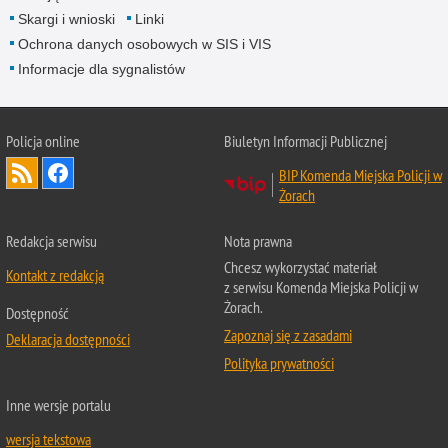
Skargi i wnioski
Linki
Ochrona danych osobowych w SIS i VIS
Informacje dla sygnalistów
Policja online
Biuletyn Informacji Publicznej
BIP Komenda Miejska Policji w
Żorach
Redakcja serwisu
Nota prawna
Chcesz wykorzystać materiał
Kontakt z redakcją
z serwisu Komenda Miejska Policji w
Żorach.
Dostępność
Zapoznaj się z zasadami
Deklaracja dostępności
Polityka prywatności
Inne wersje portalu
wersja tekstowa