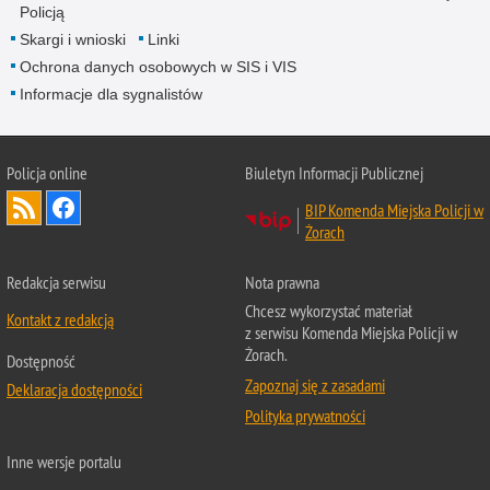
Policją
Skargi i wnioski
Linki
Ochrona danych osobowych w SIS i VIS
Informacje dla sygnalistów
Policja online
Biuletyn Informacji Publicznej
BIP Komenda Miejska Policji w
Żorach
Redakcja serwisu
Nota prawna
Chcesz wykorzystać materiał
Kontakt z redakcją
z serwisu Komenda Miejska Policji w
Żorach.
Dostępność
Zapoznaj się z zasadami
Deklaracja dostępności
Polityka prywatności
Inne wersje portalu