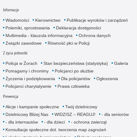
Informacje
Wiadomości
Kierownictwo
Publikacje wyroków i zarządzeń
Polemiki, sprostowania
Deklaracja dostępności
Multimedia - klauzula informacyjna
Ochrona danych
Związki zawodowe
Równość płci w Policji
Z życia jednostki
Policja w Żorach
Stan bezpieczeństwa (statystyka)
Galeria
Pomagamy i chronimy
Policjanci po służbie
Życzenia i podziękowania
Dla policjantów
Ogłoszenia
Policjanci charytatywnie
Prawa człowieka
Prewencja
Akcje i kampanie społeczne
Twój dzielnicowy
Dzielnicowy Bliżej Nas
WIDZISZ – REAGUJ!
- dla senio­rów
- dla internautów
- dla dzieci
- ochrona zwierząt
Konsultacje społeczne dot. tworzenia map zagrożeń