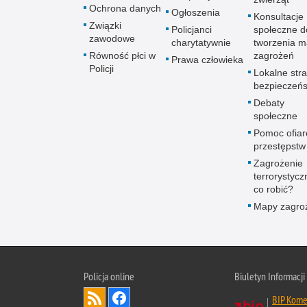
Ochrona danych
Ogłoszenia
Konsultacje
Związki
Policjanci
społeczne d
zawodowe
charytatywnie
tworzenia 
Równość płci w
zagrożeń
Prawa człowieka
Policji
Lokalne stra
bezpieczeń
Debaty
społeczne
Pomoc ofia
przestępstw
Zagrożenie
terrorystycz
co robić?
Mapy zagro
Policja online
Biuletyn Informacji
BIP Komen