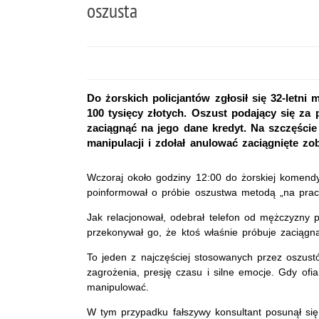
oszusta
Do żorskich policjantów zgłosił się 32-letni 
100 tysięcy złotych. Oszust podający się za
zaciągnąć na jego dane kredyt. Na szczęście
manipulacji i zdołał anulować zaciągnięte zo
Wczoraj około godziny 12:00 do żorskiej komendy z
poinformował o próbie oszustwa metodą „na prac
Jak relacjonował, odebrał telefon od mężczyzny
przekonywał go, że ktoś właśnie próbuje zaciągn
To jeden z najczęściej stosowanych przez oszus
zagrożenia, presję czasu i silne emocje. Gdy ofi
manipulować.
W tym przypadku fałszywy konsultant posunął się