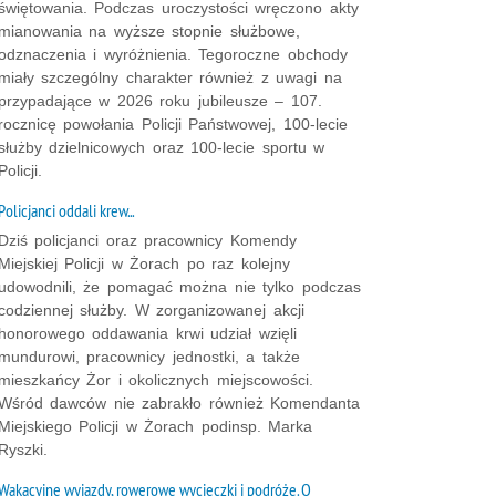
świętowania. Podczas uroczystości wręczono akty
mianowania na wyższe stopnie służbowe,
odznaczenia i wyróżnienia. Tegoroczne obchody
miały szczególny charakter również z uwagi na
przypadające w 2026 roku jubileusze – 107.
rocznicę powołania Policji Państwowej, 100-lecie
służby dzielnicowych oraz 100-lecie sportu w
Policji.
Policjanci oddali krew...
Dziś policjanci oraz pracownicy Komendy
Miejskiej Policji w Żorach po raz kolejny
udowodnili, że pomagać można nie tylko podczas
codziennej służby. W zorganizowanej akcji
honorowego oddawania krwi udział wzięli
mundurowi, pracownicy jednostki, a także
mieszkańcy Żor i okolicznych miejscowości.
Wśród dawców nie zabrakło również Komendanta
Miejskiego Policji w Żorach podinsp. Marka
Ryszki.
Wakacyjne wyjazdy, rowerowe wycieczki i podróże. O