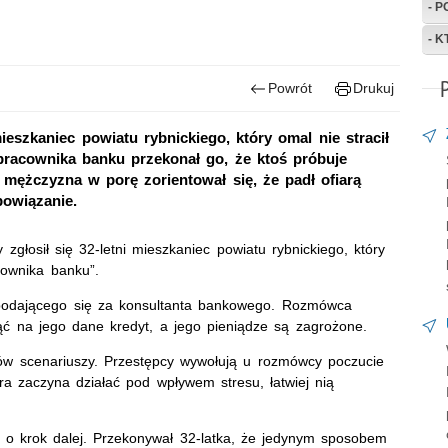
- 
- 
Powrót
Drukuj
mieszkaniec powiatu rybnickiego, który omal nie stracił
 pracownika banku przekonał go, że ktoś próbuje
 mężczyzna w porę zorientował się, że padł ofiarą
bowiązanie.
głosił się 32-letni mieszkaniec powiatu rybnickiego, który
ownika banku”.
 podającego się za konsultanta bankowego. Rozmówca
ąć na jego dane kredyt, a jego pieniądze są zagrożone.
tów scenariuszy. Przestępcy wywołują u rozmówcy poczucie
ara zaczyna działać pod wpływem stresu, łatwiej nią
 o krok dalej. Przekonywał 32-latka, że jedynym sposobem