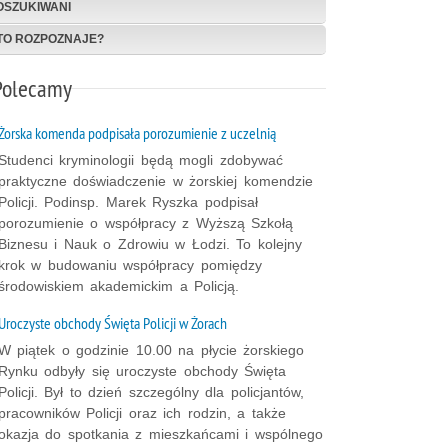
POSZUKIWANI
KTO ROZPOZNAJE?
Polecamy
Żorska komenda podpisała porozumienie z uczelnią
Studenci kryminologii będą mogli zdobywać
praktyczne doświadczenie w żorskiej komendzie
Policji. Podinsp. Marek Ryszka podpisał
porozumienie o współpracy z Wyższą Szkołą
Biznesu i Nauk o Zdrowiu w Łodzi. To kolejny
krok w budowaniu współpracy pomiędzy
środowiskiem akademickim a Policją.
Uroczyste obchody Święta Policji w Żorach
W piątek o godzinie 10.00 na płycie żorskiego
Rynku odbyły się uroczyste obchody Święta
Policji. Był to dzień szczególny dla policjantów,
pracowników Policji oraz ich rodzin, a także
okazja do spotkania z mieszkańcami i wspólnego