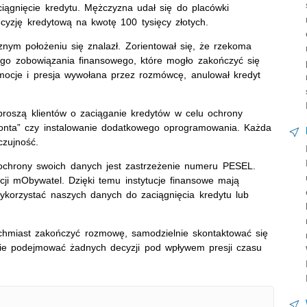
iągnięcie kredytu. Mężczyzna udał się do placówki
yzję kredytową na kwotę 100 tysięcy złotych.
znym położeniu się znalazł. Zorientował się, że rzekoma
go zobowiązania finansowego, które mogło zakończyć się
ocje i presja wywołana przez rozmówcę, anulował kredyt
roszą klientów o zaciąganie kredytów w celu ochrony
konta” czy instalowanie dodatkowego oprogramowania. Każda
czujność.
chrony swoich danych jest zastrzeżenie numeru PESEL.
ji mObywatel. Dzięki temu instytucje finansowe mają
wykorzystać naszych danych do zaciągnięcia kredytu lub
tychmiast zakończyć rozmowę, samodzielnie skontaktować się
i nie podejmować żadnych decyzji pod wpływem presji czasu