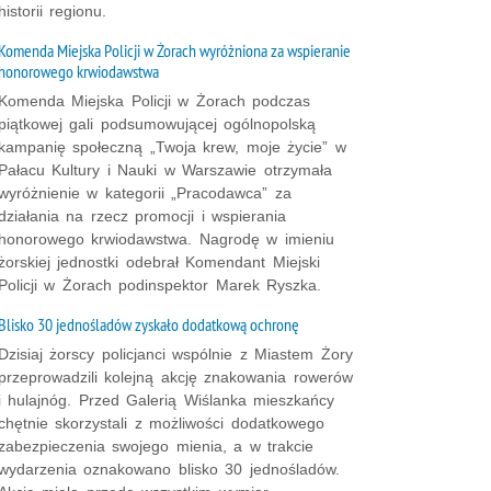
historii regionu.
Komenda Miejska Policji w Żorach wyróżniona za wspieranie
honorowego krwiodawstwa
Komenda Miejska Policji w Żorach podczas
piątkowej gali podsumowującej ogólnopolską
kampanię społeczną „Twoja krew, moje życie” w
Pałacu Kultury i Nauki w Warszawie otrzymała
wyróżnienie w kategorii „Pracodawca” za
działania na rzecz promocji i wspierania
honorowego krwiodawstwa. Nagrodę w imieniu
żorskiej jednostki odebrał Komendant Miejski
Policji w Żorach podinspektor Marek Ryszka.
Blisko 30 jednośladów zyskało dodatkową ochronę
Dzisiaj żorscy policjanci wspólnie z Miastem Żory
przeprowadzili kolejną akcję znakowania rowerów
i hulajnóg. Przed Galerią Wiślanka mieszkańcy
chętnie skorzystali z możliwości dodatkowego
zabezpieczenia swojego mienia, a w trakcie
wydarzenia oznakowano blisko 30 jednośladów.