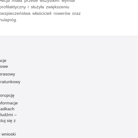
Akcja miała przede wszystkim wymiar
profilaktyczny i służyła zwiększeniu
bezpieczeństwa właścicieli rowerów oraz
hulajnóg.
acje
towe
 prasowy
ratunkowy
korupcję
nformacje
padkach
 ludźmi –
tuj się z
i wnioski