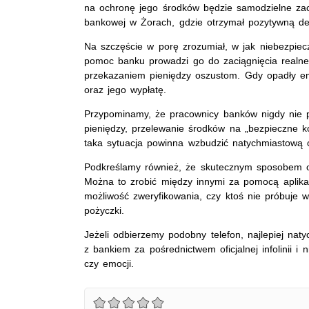
na ochronę jego środków będzie samodzielne zac
bankowej w Żorach, gdzie otrzymał pozytywną dec
Na szczęście w porę zrozumiał, w jak niebezpiec
pomoc banku prowadzi go do zaciągnięcia realne
przekazaniem pieniędzy oszustom. Gdy opadły em
oraz jego wypłatę.
Przypominamy, że pracownicy banków nigdy nie p
pieniędzy, przelewanie środków na „bezpieczne 
taka sytuacja powinna wzbudzić natychmiastową 
Podkreślamy również, że skutecznym sposobem o
Można to zrobić między innymi za pomocą aplikac
możliwość zweryfikowania, czy ktoś nie próbuje 
pożyczki.
Jeżeli odbierzemy podobny telefon, najlepiej na
z bankiem za pośrednictwem oficjalnej infolinii 
czy emocji.