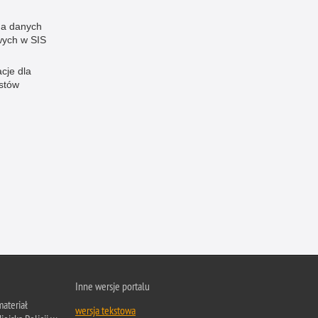
a danych
ych w SIS
cje dla
istów
Inne wersje portalu
ateriał
wersja tekstowa