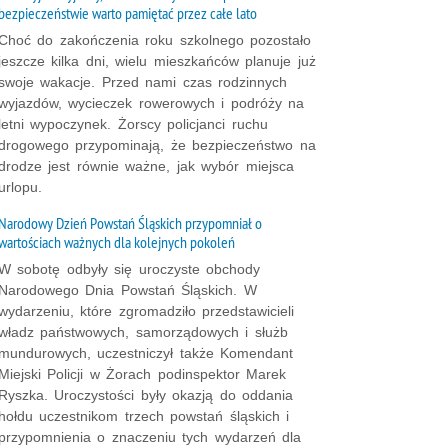
bezpieczeństwie warto pamiętać przez całe lato
Choć do zakończenia roku szkolnego pozostało
jeszcze kilka dni, wielu mieszkańców planuje już
swoje wakacje. Przed nami czas rodzinnych
wyjazdów, wycieczek rowerowych i podróży na
letni wypoczynek. Żorscy policjanci ruchu
drogowego przypominają, że bezpieczeństwo na
drodze jest równie ważne, jak wybór miejsca
urlopu.
Narodowy Dzień Powstań Śląskich przypomniał o
wartościach ważnych dla kolejnych pokoleń
W sobotę odbyły się uroczyste obchody
Narodowego Dnia Powstań Śląskich. W
wydarzeniu, które zgromadziło przedstawicieli
władz państwowych, samorządowych i służb
mundurowych, uczestniczył także Komendant
Miejski Policji w Żorach podinspektor Marek
Ryszka. Uroczystości były okazją do oddania
hołdu uczestnikom trzech powstań śląskich i
przypomnienia o znaczeniu tych wydarzeń dla