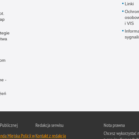
Linki
Ochron
ot.
osobow
map
i VIS
Informa
tegie
sygnal
stwa
rom
ne -
żeń
 Publicznej
Redakcja serwisu
Nota prawna
Chcesz wykorzystać m
da Miejska Policji w
Kontakt z redakcją