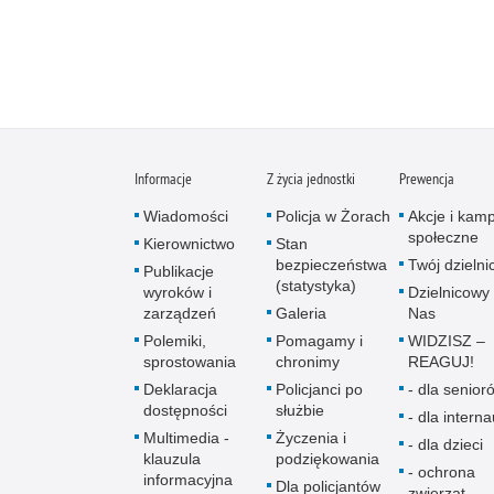
Informacje
Z życia jednostki
Prewencja
Wiadomości
Policja w Żorach
Akcje i kam
społeczne
Kierownictwo
Stan
bezpieczeństwa
Twój dzieln
Publikacje
(statystyka)
wyroków i
Dzielnicowy 
zarządzeń
Galeria
Nas
Polemiki,
Pomagamy i
WIDZISZ –
sprostowania
chronimy
REAGUJ!
Deklaracja
Policjanci po
- dla senio­r
dostępności
służbie
- dla intern
Multimedia -
Życzenia i
- dla dzieci
klauzula
podziękowania
- ochrona
informacyjna
Dla policjantów
zwierząt