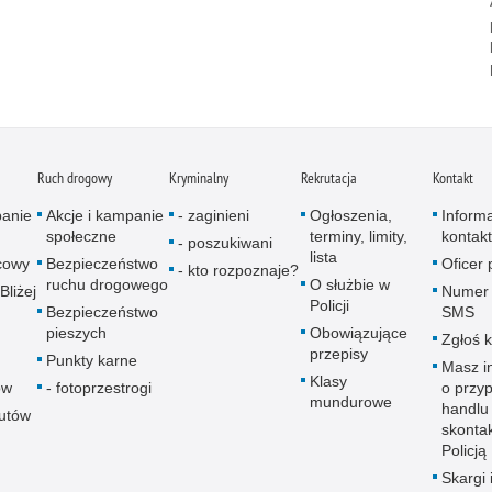
Ruch drogowy
Kryminalny
Rekrutacja
Kontakt
panie
Akcje i kampanie
- zaginieni
Ogłoszenia,
Inform
społeczne
terminy, limity,
kontak
- poszukiwani
lista
icowy
Bezpieczeństwo
Oficer
- kto rozpoznaje?
ruchu drogowego
O służbie w
Bliżej
Numer 
Policji
Bezpieczeństwo
SMS
pieszych
Obowiązujące
Zgłoś 
przepisy
Punkty karne
Masz i
Klasy
ów
- fotoprzestrogi
o przy
mundurowe
handlu
autów
skontak
Policją
Skargi 