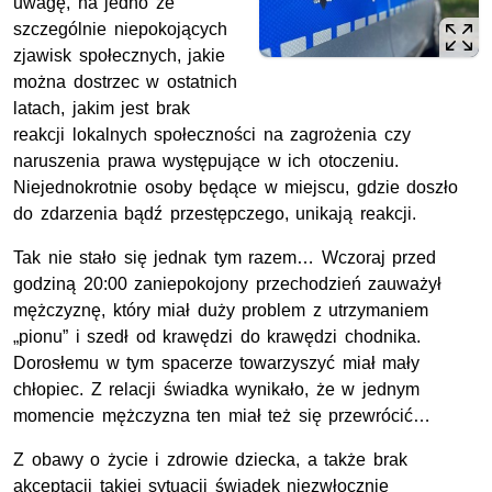
uwagę, na jedno ze
szczególnie niepokojących
zjawisk społecznych, jakie
można dostrzec w ostatnich
latach, jakim jest brak
reakcji lokalnych społeczności na zagrożenia czy
naruszenia prawa występujące w ich otoczeniu.
Niejednokrotnie osoby będące w miejscu, gdzie doszło
do zdarzenia bądź przestępczego, unikają reakcji.
Tak nie stało się jednak tym razem… Wczoraj przed
godziną 20:00 zaniepokojony przechodzień zauważył
mężczyznę, który miał duży problem z utrzymaniem
„pionu” i szedł od krawędzi do krawędzi chodnika.
Dorosłemu w tym spacerze towarzyszyć miał mały
chłopiec. Z relacji świadka wynikało, że w jednym
momencie mężczyzna ten miał też się przewrócić…
Z obawy o życie i zdrowie dziecka, a także brak
akceptacji takiej sytuacji świadek niezwłocznie