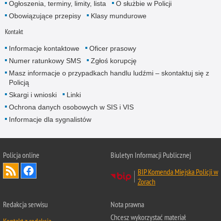
Ogłoszenia, terminy, limity, lista
O służbie w Policji
Obowiązujące przepisy
Klasy mundurowe
Kontakt
Informacje kontaktowe
Oficer prasowy
Numer ratunkowy SMS
Zgłoś korupcję
Masz informacje o przypadkach handlu ludźmi – skontaktuj się z
Policją
Skargi i wnioski
Linki
Ochrona danych osobowych w SIS i VIS
Informacje dla sygnalistów
Policja online
Biuletyn Informacji Publicznej
BIP Komenda Miejska Policji w
Żorach
Redakcja serwisu
Nota prawna
Chcesz wykorzystać materiał
Kontakt z redakcją