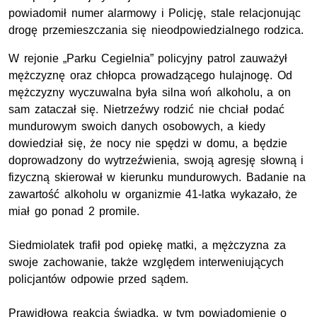
powiadomił numer alarmowy i Policję, stale relacjonując
drogę przemieszczania się nieodpowiedzialnego rodzica.
W rejonie „Parku Cegielnia” policyjny patrol zauważył
mężczyznę oraz chłopca prowadzącego hulajnogę. Od
mężczyzny wyczuwalna była silna woń alkoholu, a on
sam zataczał się. Nietrzeźwy rodzić nie chciał podać
mundurowym swoich danych osobowych, a kiedy
dowiedział się, że nocy nie spędzi w domu, a będzie
doprowadzony do wytrzeźwienia, swoją agresję słowną i
fizyczną skierował w kierunku mundurowych. Badanie na
zawartość alkoholu w organizmie 41-latka wykazało, że
miał go ponad 2 promile.
Siedmiolatek trafił pod opiekę matki, a mężczyzna za
swoje zachowanie, także względem interweniujących
policjantów odpowie przed sądem.
Prawidłowa reakcja świadka, w tym powiadomienie o