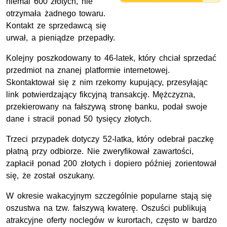
niemal 600 złotych, nie
otrzymała żadnego towaru.
Kontakt ze sprzedawcą się
urwał, a pieniądze przepadły.
Kolejny poszkodowany to 46-latek, który chciał sprzedać
przedmiot na znanej platformie internetowej.
Skontaktował się z nim rzekomy kupujący, przesyłając
link potwierdzający fikcyjną transakcję. Mężczyzna,
przekierowany na fałszywą stronę banku, podał swoje
dane i stracił ponad 50 tysięcy złotych.
Trzeci przypadek dotyczy 52-latka, który odebrał paczkę
płatną przy odbiorze. Nie zweryfikował zawartości,
zapłacił ponad 200 złotych i dopiero później zorientował
się, że został oszukany.
W okresie wakacyjnym szczególnie popularne stają się
oszustwa na
tzw.
fałszywą kwaterę. Oszuści publikują
atrakcyjne oferty noclegów w kurortach, często w bardzo