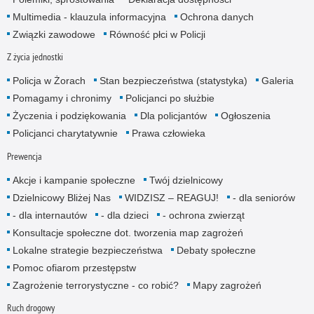
Multimedia - klauzula informacyjna
Ochrona danych
Związki zawodowe
Równość płci w Policji
Z życia jednostki
Policja w Żorach
Stan bezpieczeństwa (statystyka)
Galeria
Pomagamy i chronimy
Policjanci po służbie
Życzenia i podziękowania
Dla policjantów
Ogłoszenia
Policjanci charytatywnie
Prawa człowieka
Prewencja
Akcje i kampanie społeczne
Twój dzielnicowy
Dzielnicowy Bliżej Nas
WIDZISZ – REAGUJ!
- dla senio­rów
- dla internautów
- dla dzieci
- ochrona zwierząt
Konsultacje społeczne dot. tworzenia map zagrożeń
Lokalne strategie bezpieczeństwa
Debaty społeczne
Pomoc ofiarom przestępstw
Zagrożenie terrorystyczne - co robić?
Mapy zagrożeń
Ruch drogowy