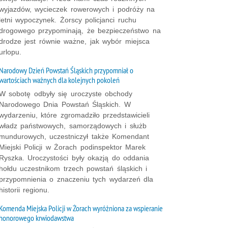
wyjazdów, wycieczek rowerowych i podróży na
letni wypoczynek. Żorscy policjanci ruchu
drogowego przypominają, że bezpieczeństwo na
drodze jest równie ważne, jak wybór miejsca
urlopu.
Narodowy Dzień Powstań Śląskich przypomniał o
wartościach ważnych dla kolejnych pokoleń
W sobotę odbyły się uroczyste obchody
Narodowego Dnia Powstań Śląskich. W
wydarzeniu, które zgromadziło przedstawicieli
władz państwowych, samorządowych i służb
mundurowych, uczestniczył także Komendant
Miejski Policji w Żorach podinspektor Marek
Ryszka. Uroczystości były okazją do oddania
hołdu uczestnikom trzech powstań śląskich i
przypomnienia o znaczeniu tych wydarzeń dla
historii regionu.
Komenda Miejska Policji w Żorach wyróżniona za wspieranie
honorowego krwiodawstwa