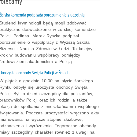
Polecamy
Żorska komenda podpisała porozumienie z uczelnią
Studenci kryminologii będą mogli zdobywać
praktyczne doświadczenie w żorskiej komendzie
Policji. Podinsp. Marek Ryszka podpisał
porozumienie o współpracy z Wyższą Szkołą
Biznesu i Nauk o Zdrowiu w Łodzi. To kolejny
krok w budowaniu współpracy pomiędzy
środowiskiem akademickim a Policją.
Uroczyste obchody Święta Policji w Żorach
W piątek o godzinie 10.00 na płycie żorskiego
Rynku odbyły się uroczyste obchody Święta
Policji. Był to dzień szczególny dla policjantów,
pracowników Policji oraz ich rodzin, a także
okazja do spotkania z mieszkańcami i wspólnego
świętowania. Podczas uroczystości wręczono akty
mianowania na wyższe stopnie służbowe,
odznaczenia i wyróżnienia. Tegoroczne obchody
miały szczególny charakter również z uwagi na