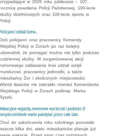
przypadające w 2026 roku jubileusze – 107.
rocznicę powołania Policji Państwowej, 100-lecie
służby dzielnicowych oraz 100-lecie sportu w
Policji.
Policjanci oddali krew...
Dziś policjanci oraz pracownicy Komendy
Miejskiej Policji w Żorach po raz kolejny
udowodnili, że pomagać można nie tylko podczas
codziennej służby. W zorganizowanej akcji
honorowego oddawania krwi udział wzięli
mundurowi, pracownicy jednostki, a także
mieszkańcy Żor i okolicznych miejscowości.
Wśród dawców nie zabrakło również Komendanta
Miejskiego Policji w Żorach podinsp. Marka
Ryszki.
Wakacyjne wyjazdy, rowerowe wycieczki i podróże. O
bezpieczeństwie warto pamiętać przez całe lato
Choć do zakończenia roku szkolnego pozostało
jeszcze kilka dni, wielu mieszkańców planuje już
swoje wakacje. Przed nami czas rodzinnych