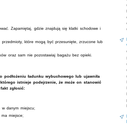
ać. Zapamiętaj, gdzie znajdują się klatki schodowe i
ę przedmioty, które mogą być przesunięte, zrzucone lub
ków oraz sam nie pozostawiaj bagażu bez opieki.
ie o podłożeniu ładunku wybuchowego lub ujawniła
tórego istnieje podejrzenie, że może on stanowić
fakt zgłosić:
o w danym miejscu;
ie ma miejsce;