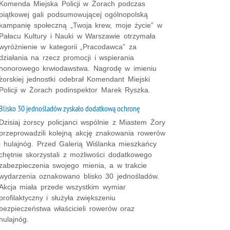
Komenda Miejska Policji w Żorach podczas
piątkowej gali podsumowującej ogólnopolską
kampanię społeczną „Twoja krew, moje życie” w
Pałacu Kultury i Nauki w Warszawie otrzymała
wyróżnienie w kategorii „Pracodawca” za
działania na rzecz promocji i wspierania
honorowego krwiodawstwa. Nagrodę w imieniu
żorskiej jednostki odebrał Komendant Miejski
Policji w Żorach podinspektor Marek Ryszka.
Blisko 30 jednośladów zyskało dodatkową ochronę
Dzisiaj żorscy policjanci wspólnie z Miastem Żory
przeprowadzili kolejną akcję znakowania rowerów
i hulajnóg. Przed Galerią Wiślanka mieszkańcy
chętnie skorzystali z możliwości dodatkowego
zabezpieczenia swojego mienia, a w trakcie
wydarzenia oznakowano blisko 30 jednośladów.
Akcja miała przede wszystkim wymiar
profilaktyczny i służyła zwiększeniu
bezpieczeństwa właścicieli rowerów oraz
hulajnóg.