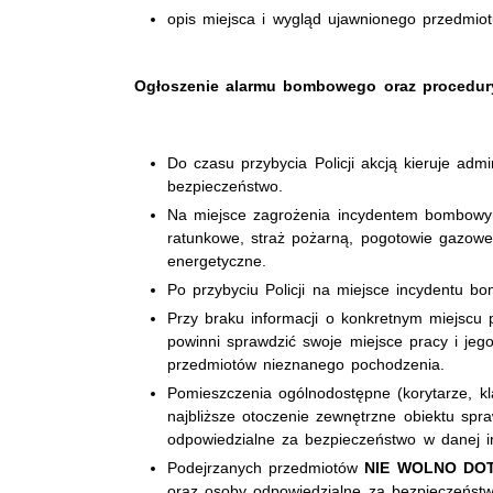
opis miejsca i wygląd ujawnionego przedmio
Ogłoszenie alarmu bombowego oraz procedur
Do czasu przybycia Policji akcją kieruje adm
bezpieczeństwo.
Na miejsce zagrożenia incydentem bombowym
ratunkowe, straż pożarną, pogotowie gazowe
energetyczne.
Po przybyciu Policji na miejsce incydentu b
Przy braku informacji o konkretnym miejscu
powinni sprawdzić swoje miejsce pracy i je
przedmiotów nieznanego pochodzenia.
Pomieszczenia ogólnodostępne (korytarze, kla
najbliższe otoczenie zewnętrzne obiektu spr
odpowiedzialne za bezpieczeństwo w danej ins
Podejrzanych przedmiotów
NIE WOLNO DO
oraz osoby odpowiedzialne za bezpieczeństw