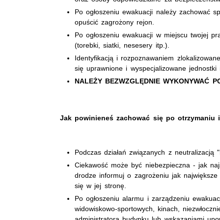
Po ogłoszeniu ewakuacji należy zachować spo
opuścić zagrożony rejon.
Po ogłoszeniu ewakuacji w miejscu twojej pra
(torebki, siatki, nesesery itp.).
Identyfikacją i rozpoznawaniem zlokalizowan
się uprawnione i wyspecjalizowane jednostki i
NALEŻY BEZWZGLĘDNIE WYKONYWAĆ PO
Jak powinieneś zachować się po otrzymaniu 
Podczas działań związanych z neutralizacją "
Ciekawość może być niebezpieczna - jak naj
drodze informuj o zagrożeniu jak największe
się w jej stronę.
Po ogłoszeniu alarmu i zarządzeniu ewakuacj
widowiskowo-sportowych, kinach, niezwłoczni
administratora budynku lub wskazaniami up