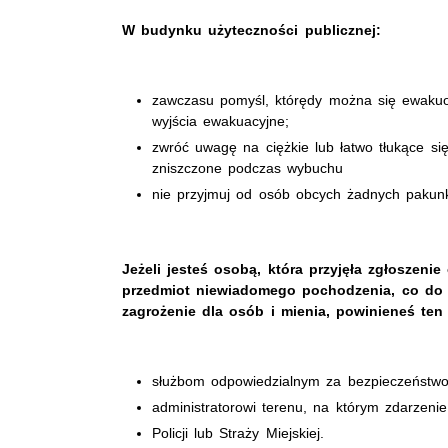
W budynku użyteczności publicznej:
zawczasu pomyśl, którędy można się ewakuow
wyjścia ewakuacyjne;
zwróć uwagę na ciężkie lub łatwo tłukące si
zniszczone podczas wybuchu
nie przyjmuj od osób obcych żadnych pakun
Jeżeli jesteś osobą, która przyjęła zgłoszen
przedmiot niewiadomego pochodzenia, co do k
zagrożenie dla osób i mienia, powinieneś ten 
służbom odpowiedzialnym za bezpieczeństw
administratorowi terenu, na którym zdarzen
Policji lub Straży Miejskiej.