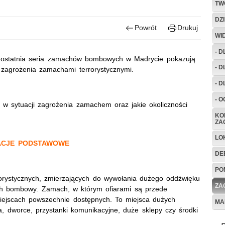
TW
DZ
Powrót
Drukuj
WI
- 
 ostatnia seria zamachów bombowych w Madrycie pokazują
- 
d zagrożenia zamachami terrorystycznymi.
- D
- 
ę w sytuacji zagrożenia zamachem oraz jakie okoliczności
KO
ZA
LO
ACJE PODSTAWOWE
DE
PO
rorystycznych, zmierzających do wywołania dużego oddźwięku
ZA
ch bombowy. Zamach, w którym ofiarami są przede
ejscach powszechnie dostępnych. To miejsca dużych
MA
a, dworce, przystanki komunikacyjne, duże sklepy czy środki