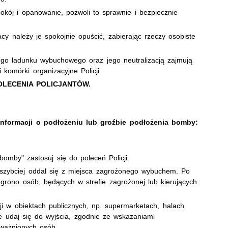
kój i opanowanie, pozwoli to sprawnie i bezpiecznie
cy należy je spokojnie opuścić, zabierając rzeczy osobiste
ego ładunku wybuchowego oraz jego neutralizacją zajmują
 komórki organizacyjne Policji.
LECENIA POLICJANTÓW.
informacji o podłożeniu lub groźbie podłożenia bomby:
bomby" zastosuj się do poleceń Policji.
szybciej oddal się z miejsca zagrożonego wybuchem. Po
 grono osób, będących w strefie zagrożonej lub kierujących
i w obiektach publicznych, np. supermarketach, halach
e udaj się do wyjścia, zgodnie ze wskazaniami
oważnionych osób.