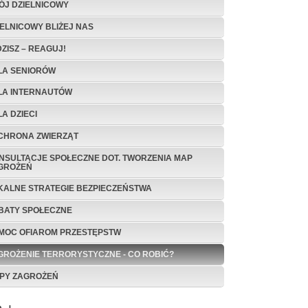
ÓJ DZIELNICOWY
IELNICOWY BLIŻEJ NAS
DZISZ – REAGUJ!
DLA SENIO­RÓW
DLA INTERNAUTÓW
LA DZIECI
OCHRONA ZWIERZĄT
NSULTACJE SPOŁECZNE DOT. TWORZENIA MAP
GROŻEŃ
KALNE STRATEGIE BEZPIECZEŃSTWA
BATY SPOŁECZNE
MOC OFIAROM PRZESTĘPSTW
GROŻENIE TERRORYSTYCZNE - CO ROBIĆ?
PY ZAGROŻEŃ