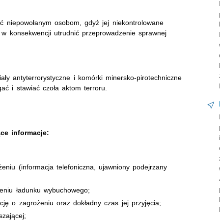
wać niepowołanym osobom, gdyż jej niekontrolowane
 w konsekwencji utrudnić przeprowadzenie sprawnej
iały antyterrorystyczne i komórki minersko-pirotechniczne
ać i stawiać czoła aktom terroru.
ce informacje:
żeniu (informacja telefoniczna, ujawniony podejrzany
żeniu ładunku wybuchowego;
ję o zagrożeniu oraz dokładny czas jej przyjęcia;
zającej;