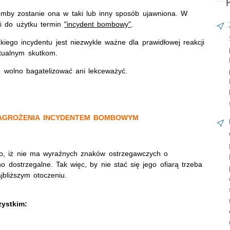
omby zostanie ona w taki lub inny sposób ujawniona. W
li do użytku termin
"incydent bombowy"
.
iego incydentu jest niezwykle ważne dla prawidłowej reakcji
ntualnym skutkom.
 wolno bagatelizować ani lekceważyć.
ZAGROŻENIA INCYDENTEM BOMBOWYM
 to, iż nie ma wyraźnych znaków ostrzegawczych o
 dostrzegalne. Tak więc, by nie stać się jego ofiarą trzeba
jbliższym otoczeniu.
zystkim: