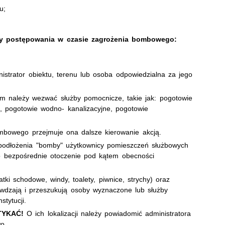
tu;
y postępowania w czasie zagrożenia bombowego:
inistrator obiektu, terenu lub osoba odpowiedzialna za jego
 należy wezwać służby pomocnicze, takie jak: pogotowie
, pogotowie wodno- kanalizacyjne, pogotowie
ombowego przejmuje ona dalsze kierowanie akcją.
 podłożenia "bomby" użytkownicy pomieszczeń służbowych
go bezpośrednie otoczenie pod kątem obecności
tki schodowe, windy, toalety, piwnice, strychy) oraz
awdzają i przeszukują osoby wyznaczone lub służby
tytucji.
TYKAĆ!
O ich lokalizacji należy powiadomić administratora
o.