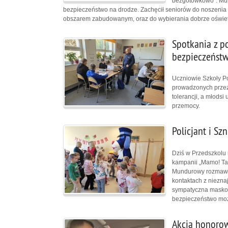
bezgotówkowo”. Mun
bezpieczeństwo na drodze. Zachęcił seniorów do noszenia
obszarem zabudowanym, oraz do wybierania dobrze oświet
Spotkania z po
bezpieczeństw
Uczniowie Szkoły Po
prowadzonych przez 
tolerancji, a młodsi
przemocy.
Policjant i Sz
Dziś w Przedszkolu 
kampanii „Mamo! Tato
Mundurowy rozmawia
kontaktach z niezna
sympatyczna maskotk
bezpieczeństwo moż
Akcja honorow