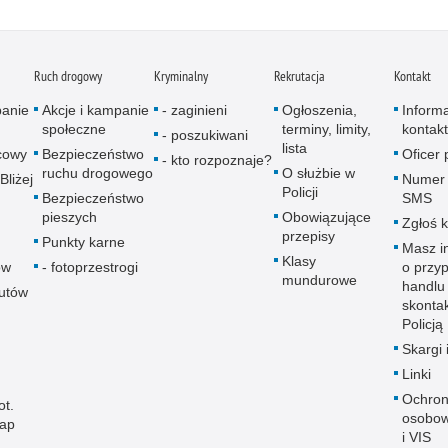
Ruch drogowy
Kryminalny
Rekrutacja
Kontakt
panie
Akcje i kampanie
- zaginieni
Ogłoszenia,
Inform
społeczne
terminy, limity,
kontak
- poszukiwani
lista
icowy
Bezpieczeństwo
Oficer
- kto rozpoznaje?
ruchu drogowego
O służbie w
Bliżej
Numer 
Policji
Bezpieczeństwo
SMS
pieszych
Obowiązujące
Zgłoś 
przepisy
Punkty karne
Masz i
Klasy
ów
- fotoprzestrogi
o przy
mundurowe
handlu
autów
skontak
Policją
Skargi 
Linki
Ochron
ot.
osobow
map
i VIS