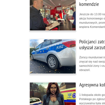
komendzie
Jeszcze do 13.00 na
akcja honorowego o
mundurowych, promuj
wspiera Komendant M
Policjanci za
usłyszał zarzu
Żorscy mundurowi in
znęcał się nad swoj
samochód żony i rzuc
obrażeń.
Agresywna kob
1 listopada około go
Polskiego po zgłosze
wyczuwalna była sil