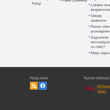
Prawa człowieka
Policji
Lokalne stra
bezpieczeń
Debaty
społeczne
Pomoc ofia
przestępstw
Zagrożenie
terrorystycz
co robić?
Mapy zagro
Policja online
Biuletyn Informacji
BIP Komen
Żorach