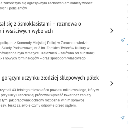
cja zakończyła się agresywnym zachowaniem kobiety wobec
ch i policjantów.
kał się z ósmoklasistami – rozmowa o
h i właściwych wyborach
policjant z Komendy Miejskiej Policji w Żorach odwiedził
 Szkoły Podstawowej nr 3 im. Żorskich Twórców Kultury w
oświęcone było tematyce uzależnień – zarówno od substancji
ak i nowych form nałogów – oraz sposobom właściwego
 gorącym uczynku złodziej sklepowych półek
atrzymali 43-letniego mieszkańca powiatu mikołowskiego, który w
rzy ulicy Francuskiej próbował wynieść towar bez zapłaty.
 tym, jak pracownik ochrony rozpoznał w nim sprawcę
ieży. Teraz za swoje czyny odpowie przed sądem.