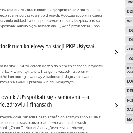
TW
dszkola nr 8 w Żorach miały okazję spotkać się z policjantem i
DZ
 bezpiecznie poruszać się po drogach. Podczas spotkania dzieci
noszenia odblasków oraz podstawowe zasady bezpieczeństwa
WI
potkanie odbyło się w ramach akcji „Świeć przykładem – noś
- 
- 
ócił ruch kolejowy na stacji PKP. Usłyszał
- D
- 
da na stacji PKP w Żorach doszło do niebezpiecznego incydentu
KO
y, który wtargnął na tory. Następnie wszedł na peron w
ZA
dżał tam pociąg towarowy z cysternami. Jego zachowanie
LO
rzymania składu i przerwy w ruchu kolejowym.
DE
acownik ZUS spotkali się z seniorami – o
PO
ie, zdrowiu i finansach
ZA
 przedstawiciel Zakładu Ubezpieczeń Społecznych spotkali się z
MA
lnie porozmawiać o bezpieczeństwie w ramach dwóch
anii: „Znam Te Numery” oraz „Bezpiecznie, zdrowo,