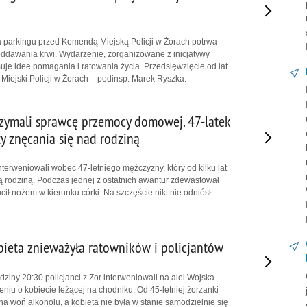
 parkingu przed Komendą Miejską Policji w Żorach potrwa
ddawania krwi. Wydarzenie, zorganizowane z inicjatywy
e idee pomagania i ratowania życia. Przedsięwzięcie od lat
iejski Policji w Żorach – podinsp. Marek Ryszka.
trzymali sprawcę przemocy domowej. 47-latek
ty znęcania się nad rodziną
terweniowali wobec 47-letniego mężczyzny, który od kilku lat
ą rodziną. Podczas jednej z ostatnich awantur zdewastował
ił nożem w kierunku córki. Na szczęście nikt nie odniósł
ieta znieważyła ratowników i policjantów
dziny 20:30 policjanci z Żor interweniowali na alei Wojska
niu o kobiecie leżącej na chodniku. Od 45-letniej żorzanki
na woń alkoholu, a kobieta nie była w stanie samodzielnie się