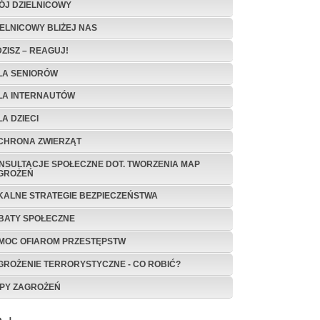
ÓJ DZIELNICOWY
IELNICOWY BLIŻEJ NAS
DZISZ – REAGUJ!
DLA SENIO­RÓW
DLA INTERNAUTÓW
LA DZIECI
OCHRONA ZWIERZĄT
NSULTACJE SPOŁECZNE DOT. TWORZENIA MAP
GROŻEŃ
KALNE STRATEGIE BEZPIECZEŃSTWA
BATY SPOŁECZNE
MOC OFIAROM PRZESTĘPSTW
GROŻENIE TERRORYSTYCZNE - CO ROBIĆ?
PY ZAGROŻEŃ