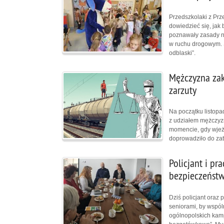
Przedszkolaki z Prze
dowiedzieć się, jak
poznawały zasady 
w ruchu drogowym. S
odblaski”.
Mężczyzna zakł
zarzuty
Na początku listopa
z udziałem mężczyzn
momencie, gdy wjeż
doprowadziło do zat
Policjant i pr
bezpieczeństw
Dziś policjant oraz
seniorami, by wspó
ogólnopolskich kamp