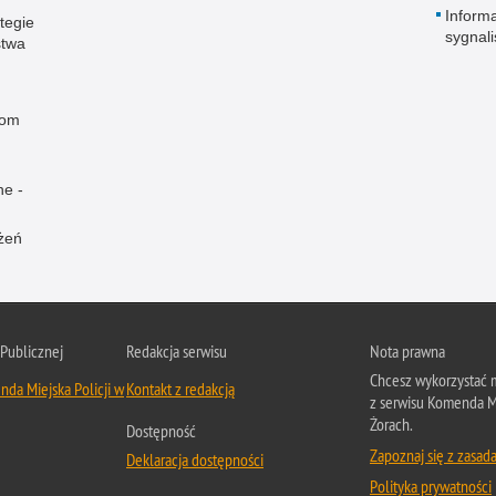
Informa
tegie
sygnal
stwa
rom
ne -
żeń
 Publicznej
Redakcja serwisu
Nota prawna
Chcesz wykorzystać m
da Miejska Policji w
Kontakt z redakcją
z serwisu Komenda Mi
Żorach.
Dostępność
Zapoznaj się z zasad
Deklaracja dostępności
Polityka prywatności