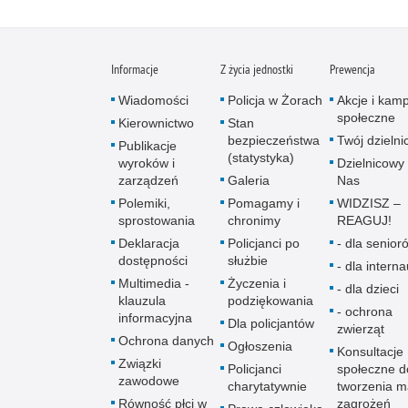
Informacje
Z życia jednostki
Prewencja
Wiadomości
Policja w Żorach
Akcje i kam
społeczne
Kierownictwo
Stan
bezpieczeństwa
Twój dzieln
Publikacje
(statystyka)
wyroków i
Dzielnicowy 
zarządzeń
Galeria
Nas
Polemiki,
Pomagamy i
WIDZISZ –
sprostowania
chronimy
REAGUJ!
Deklaracja
Policjanci po
- dla senio­r
dostępności
służbie
- dla intern
Multimedia -
Życzenia i
- dla dzieci
klauzula
podziękowania
- ochrona
informacyjna
Dla policjantów
zwierząt
Ochrona danych
Ogłoszenia
Konsultacje
Związki
Policjanci
społeczne d
zawodowe
charytatywnie
tworzenia 
Równość płci w
zagrożeń