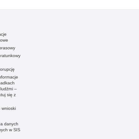
acje
towe
 prasowy
ratunkowy
korupcję
nformacje
padkach
 ludźmi –
tuj się z
i wnioski
a danych
ych w SIS