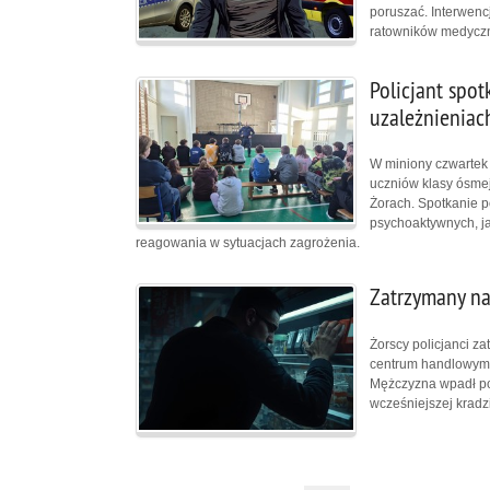
poruszać. Interwen
ratowników medyczny
Policjant spot
uzależnieniac
W miniony czwartek 
uczniów klasy ósmej
Żorach. Spotkanie p
psychoaktywnych, j
reagowania w sytuacjach zagrożenia.
Zatrzymany na
Żorscy policjanci z
centrum handlowym p
Mężczyzna wpadł po
wcześniejszej kradz