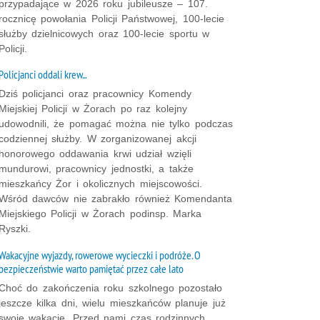
przypadające w 2026 roku jubileusze – 107.
rocznicę powołania Policji Państwowej, 100-lecie
służby dzielnicowych oraz 100-lecie sportu w
Policji.
Policjanci oddali krew...
Dziś policjanci oraz pracownicy Komendy
Miejskiej Policji w Żorach po raz kolejny
udowodnili, że pomagać można nie tylko podczas
codziennej służby. W zorganizowanej akcji
honorowego oddawania krwi udział wzięli
mundurowi, pracownicy jednostki, a także
mieszkańcy Żor i okolicznych miejscowości.
Wśród dawców nie zabrakło również Komendanta
Miejskiego Policji w Żorach podinsp. Marka
Ryszki.
Wakacyjne wyjazdy, rowerowe wycieczki i podróże. O
bezpieczeństwie warto pamiętać przez całe lato
Choć do zakończenia roku szkolnego pozostało
jeszcze kilka dni, wielu mieszkańców planuje już
swoje wakacje. Przed nami czas rodzinnych