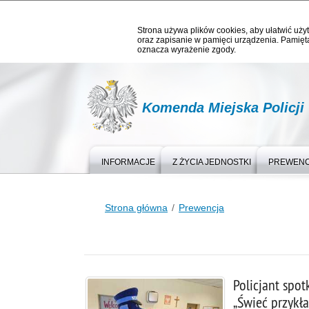
Strona używa plików cookies, aby ułatwić użyt
oraz zapisanie w pamięci urządzenia. Pamięta
oznacza wyrażenie zgody.
Komenda Miejska Policji
INFORMACJE
Z ŻYCIA JEDNOSTKI
PREWEN
Strona główna
Prewencja
Policjant spot
„Świeć przykł