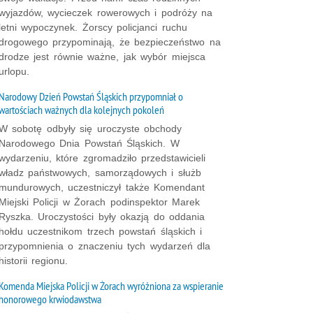
wyjazdów, wycieczek rowerowych i podróży na
letni wypoczynek. Żorscy policjanci ruchu
drogowego przypominają, że bezpieczeństwo na
drodze jest równie ważne, jak wybór miejsca
urlopu.
Narodowy Dzień Powstań Śląskich przypomniał o
wartościach ważnych dla kolejnych pokoleń
W sobotę odbyły się uroczyste obchody
Narodowego Dnia Powstań Śląskich. W
wydarzeniu, które zgromadziło przedstawicieli
władz państwowych, samorządowych i służb
mundurowych, uczestniczył także Komendant
Miejski Policji w Żorach podinspektor Marek
Ryszka. Uroczystości były okazją do oddania
hołdu uczestnikom trzech powstań śląskich i
przypomnienia o znaczeniu tych wydarzeń dla
historii regionu.
Komenda Miejska Policji w Żorach wyróżniona za wspieranie
honorowego krwiodawstwa