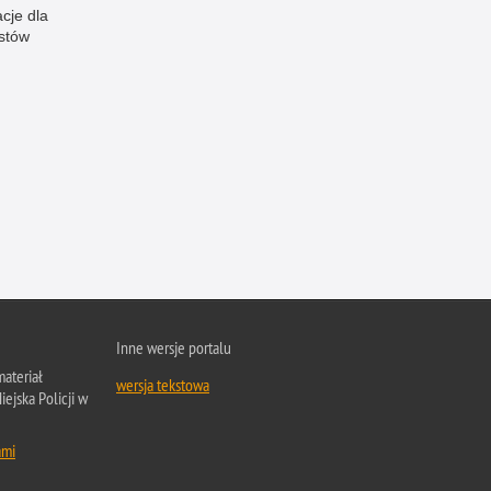
cje dla
istów
Inne wersje portalu
ateriał
wersja tekstowa
ejska Policji w
ami