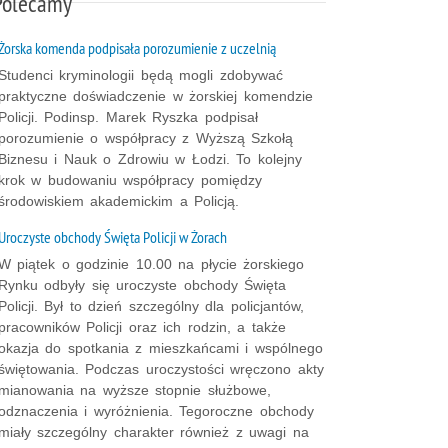
Polecamy
Żorska komenda podpisała porozumienie z uczelnią
Studenci kryminologii będą mogli zdobywać
praktyczne doświadczenie w żorskiej komendzie
Policji. Podinsp. Marek Ryszka podpisał
porozumienie o współpracy z Wyższą Szkołą
Biznesu i Nauk o Zdrowiu w Łodzi. To kolejny
krok w budowaniu współpracy pomiędzy
środowiskiem akademickim a Policją.
Uroczyste obchody Święta Policji w Żorach
W piątek o godzinie 10.00 na płycie żorskiego
Rynku odbyły się uroczyste obchody Święta
Policji. Był to dzień szczególny dla policjantów,
pracowników Policji oraz ich rodzin, a także
okazja do spotkania z mieszkańcami i wspólnego
świętowania. Podczas uroczystości wręczono akty
mianowania na wyższe stopnie służbowe,
odznaczenia i wyróżnienia. Tegoroczne obchody
miały szczególny charakter również z uwagi na