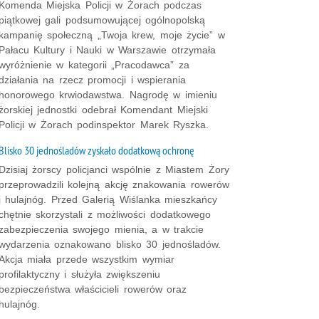
Komenda Miejska Policji w Żorach podczas
piątkowej gali podsumowującej ogólnopolską
kampanię społeczną „Twoja krew, moje życie” w
Pałacu Kultury i Nauki w Warszawie otrzymała
wyróżnienie w kategorii „Pracodawca” za
działania na rzecz promocji i wspierania
honorowego krwiodawstwa. Nagrodę w imieniu
żorskiej jednostki odebrał Komendant Miejski
Policji w Żorach podinspektor Marek Ryszka.
Blisko 30 jednośladów zyskało dodatkową ochronę
Dzisiaj żorscy policjanci wspólnie z Miastem Żory
przeprowadzili kolejną akcję znakowania rowerów
i hulajnóg. Przed Galerią Wiślanka mieszkańcy
chętnie skorzystali z możliwości dodatkowego
zabezpieczenia swojego mienia, a w trakcie
wydarzenia oznakowano blisko 30 jednośladów.
Akcja miała przede wszystkim wymiar
profilaktyczny i służyła zwiększeniu
bezpieczeństwa właścicieli rowerów oraz
hulajnóg.