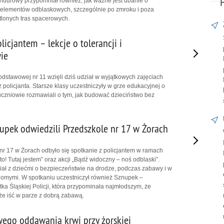
durowy przypomniał również, jak ważne jest dbanie o
 elementów odblaskowych, szczególnie po zmroku i poza
lonych tras spacerowych.
licjantem – lekcje o tolerancji i
ie
dstawowej nr 11 wzięli dziś udział w wyjątkowych zajęciach
policjanta. Starsze klasy uczestniczyły w grze edukacyjnej o
 uczniowie rozmawiali o tym, jak budować dzieciństwo bez
nupek odwiedzili Przedszkole nr 17 w Żorach
nr 17 w Żorach odbyło się spotkanie z policjantem w ramach
! Tutaj jestem” oraz akcji „Bądź widoczny – noś odblaski”.
ł z dziećmi o bezpieczeństwie na drodze, podczas zabawy i w
jomymi. W spotkaniu uczestniczył również Sznupek –
a Śląskiej Policji, która przypominała najmłodszym, że
e iść w parze z dobrą zabawą.
ego oddawania krwi przy żorskiej