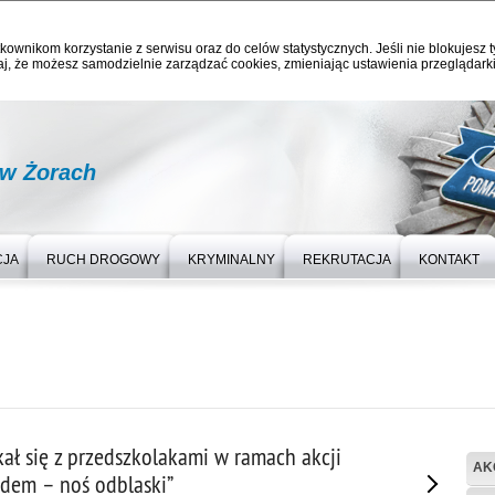
kownikom korzystanie z serwisu oraz do celów statystycznych. Jeśli nie blokujesz t
j, że możesz samodzielnie zarządzać cookies, zmieniając ustawienia przeglądarki
 w Żorach
CJA
RUCH DROGOWY
KRYMINALNY
REKRUTACJA
KONTAKT
kał się z przedszkolakami w ramach akcji
AK
adem – noś odblaski”