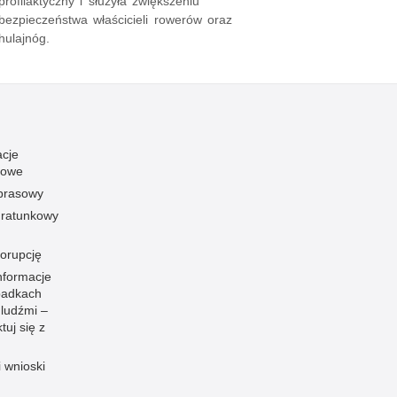
profilaktyczny i służyła zwiększeniu
bezpieczeństwa właścicieli rowerów oraz
hulajnóg.
acje
towe
 prasowy
ratunkowy
korupcję
nformacje
padkach
 ludźmi –
tuj się z
i wnioski