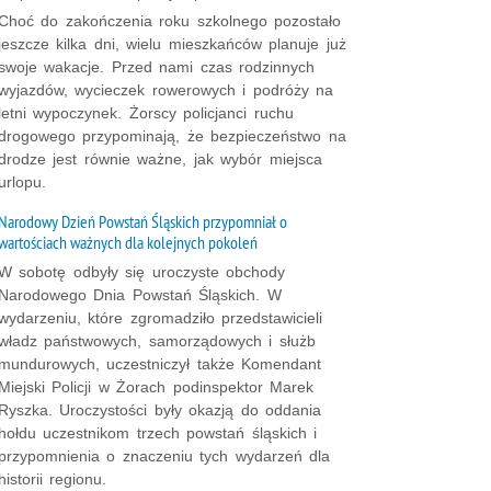
Choć do zakończenia roku szkolnego pozostało
jeszcze kilka dni, wielu mieszkańców planuje już
swoje wakacje. Przed nami czas rodzinnych
wyjazdów, wycieczek rowerowych i podróży na
letni wypoczynek. Żorscy policjanci ruchu
drogowego przypominają, że bezpieczeństwo na
drodze jest równie ważne, jak wybór miejsca
urlopu.
Narodowy Dzień Powstań Śląskich przypomniał o
wartościach ważnych dla kolejnych pokoleń
W sobotę odbyły się uroczyste obchody
Narodowego Dnia Powstań Śląskich. W
wydarzeniu, które zgromadziło przedstawicieli
władz państwowych, samorządowych i służb
mundurowych, uczestniczył także Komendant
Miejski Policji w Żorach podinspektor Marek
Ryszka. Uroczystości były okazją do oddania
hołdu uczestnikom trzech powstań śląskich i
przypomnienia o znaczeniu tych wydarzeń dla
historii regionu.