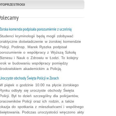
FOTOPRZESTROGI
Polecamy
Żorska komenda podpisała porozumienie z uczelnią
Studenci kryminologii będą mogli zdobywać
praktyczne doświadczenie w żorskiej komendzie
Policji. Podinsp. Marek Ryszka podpisał
porozumienie o współpracy z Wyższą Szkołą
Biznesu i Nauk o Zdrowiu w Łodzi. To kolejny
krok w budowaniu współpracy pomiędzy
środowiskiem akademickim a Policją.
Uroczyste obchody Święta Policji w Żorach
W piątek o godzinie 10.00 na płycie żorskiego
Rynku odbyły się uroczyste obchody Święta
Policji. Był to dzień szczególny dla policjantów,
pracowników Policji oraz ich rodzin, a także
okazja do spotkania z mieszkańcami i wspólnego
świętowania. Podczas uroczystości wręczono akty