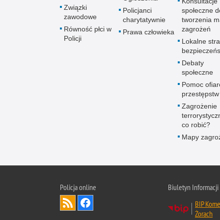
Konsultacje
Związki
Policjanci
społeczne d
zawodowe
charytatywnie
tworzenia 
Równość płci w
zagrożeń
Prawa człowieka
Policji
Lokalne stra
bezpieczeń
Debaty
społeczne
Pomoc ofia
przestępstw
Zagrożenie
terrorystycz
co robić?
Mapy zagro
Policja online
Biuletyn Informacji
BIP Komen
Żorach