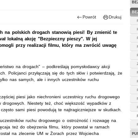
BE
BE
Powrót
Drukuj
ch na polskich drogach stanowią piesi! By zmienić te
ował lokalną akcję "Bezpieczny pieszy". W jej
pomogli przy realizacji filmu, który ma zwrócić uwagę
eństwo na drogach" – podkreślają pomysłodawcy akcji
h. Policjanci przyłączają się do tych słów i potwierdzają, że
ylko nas samych, ale i innych uczestników ruchu
częściej piesi jako niechronieni uczestnicy ruchu drogowego
drogowych. Niestety też, choć większość wypadków z
często sami piesi powodują te najtragiczniejsze w skutkach.
ich uczestników ruchu drogowego o ostrożność i rozwagę na
ęcaja też do obejrzenia filmu, który powstał w ramach
y został na zlecenie UM w Żorach przez Wojciecha
PU