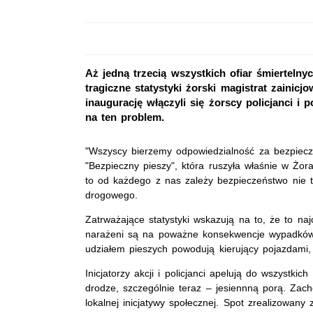
Aż jedną trzecią wszystkich ofiar śmiertelny
tragiczne statystyki żorski magistrat zainicj
inaugurację włączyli się żorscy policjanci i 
na ten problem.
"Wszyscy bierzemy odpowiedzialność za bezpiecz
"Bezpieczny pieszy", która ruszyła właśnie w Żorac
to od każdego z nas zależy bezpieczeństwo nie t
drogowego.
Zatrważające statystyki wskazują na to, że to naj
narażeni są na poważne konsekwencje wypadków 
udziałem pieszych powodują kierujący pojazdami, 
Inicjatorzy akcji i policjanci apelują do wszystk
drodze, szczególnie teraz – jesiennną porą. Zach
lokalnej inicjatywy społecznej. Spot zrealizowan