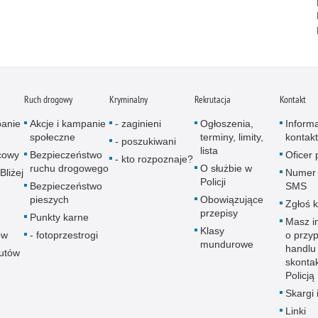
Ruch drogowy
Kryminalny
Rekrutacja
Kontakt
panie
Akcje i kampanie
- zaginieni
Ogłoszenia,
Inform
społeczne
terminy, limity,
kontak
- poszukiwani
lista
icowy
Bezpieczeństwo
Oficer
- kto rozpoznaje?
ruchu drogowego
O służbie w
Bliżej
Numer 
Policji
Bezpieczeństwo
SMS
pieszych
Obowiązujące
Zgłoś 
przepisy
Punkty karne
Masz i
Klasy
ów
- fotoprzestrogi
o przy
mundurowe
handlu
autów
skontak
Policją
Skargi 
Linki