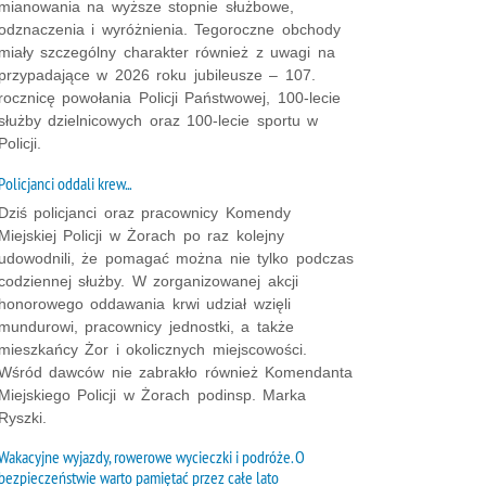
mianowania na wyższe stopnie służbowe,
odznaczenia i wyróżnienia. Tegoroczne obchody
miały szczególny charakter również z uwagi na
przypadające w 2026 roku jubileusze – 107.
rocznicę powołania Policji Państwowej, 100-lecie
służby dzielnicowych oraz 100-lecie sportu w
Policji.
Policjanci oddali krew...
Dziś policjanci oraz pracownicy Komendy
Miejskiej Policji w Żorach po raz kolejny
udowodnili, że pomagać można nie tylko podczas
codziennej służby. W zorganizowanej akcji
honorowego oddawania krwi udział wzięli
mundurowi, pracownicy jednostki, a także
mieszkańcy Żor i okolicznych miejscowości.
Wśród dawców nie zabrakło również Komendanta
Miejskiego Policji w Żorach podinsp. Marka
Ryszki.
Wakacyjne wyjazdy, rowerowe wycieczki i podróże. O
bezpieczeństwie warto pamiętać przez całe lato