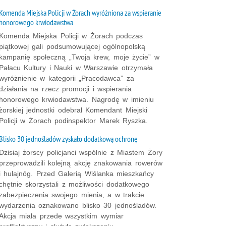
Komenda Miejska Policji w Żorach wyróżniona za wspieranie
honorowego krwiodawstwa
Komenda Miejska Policji w Żorach podczas
piątkowej gali podsumowującej ogólnopolską
kampanię społeczną „Twoja krew, moje życie” w
Pałacu Kultury i Nauki w Warszawie otrzymała
wyróżnienie w kategorii „Pracodawca” za
działania na rzecz promocji i wspierania
honorowego krwiodawstwa. Nagrodę w imieniu
żorskiej jednostki odebrał Komendant Miejski
Policji w Żorach podinspektor Marek Ryszka.
Blisko 30 jednośladów zyskało dodatkową ochronę
Dzisiaj żorscy policjanci wspólnie z Miastem Żory
przeprowadzili kolejną akcję znakowania rowerów
i hulajnóg. Przed Galerią Wiślanka mieszkańcy
chętnie skorzystali z możliwości dodatkowego
zabezpieczenia swojego mienia, a w trakcie
wydarzenia oznakowano blisko 30 jednośladów.
Akcja miała przede wszystkim wymiar