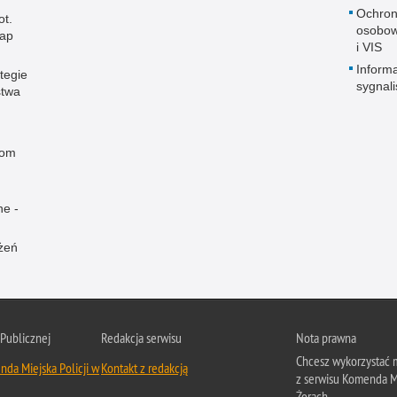
Ochron
ot.
osobow
map
i VIS
Informa
tegie
sygnal
stwa
rom
ne -
żeń
 Publicznej
Redakcja serwisu
Nota prawna
Chcesz wykorzystać m
da Miejska Policji w
Kontakt z redakcją
z serwisu Komenda Mi
Żorach.