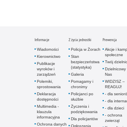
Informacje
Z życia jednostki
Prewencja
Wiadomości
Policja w Żorach
Akcje i kam
społeczne
Kierownictwo
Stan
bezpieczeństwa
Twój dzieln
Publikacje
(statystyka)
wyroków i
Dzielnicowy 
zarządzeń
Galeria
Nas
Polemiki,
Pomagamy i
WIDZISZ –
sprostowania
chronimy
REAGUJ!
Deklaracja
Policjanci po
- dla senio­r
dostępności
służbie
- dla intern
Multimedia -
Życzenia i
- dla dzieci
klauzula
podziękowania
- ochrona
informacyjna
Dla policjantów
zwierząt
Ochrona danych
Ogłoszenia