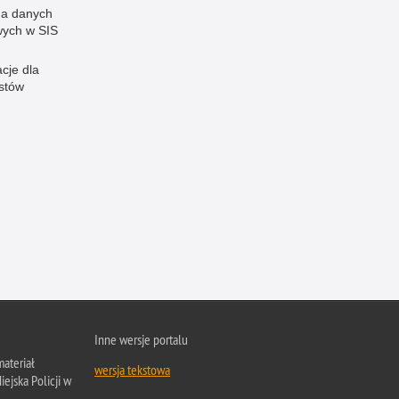
a danych
ych w SIS
cje dla
istów
Inne wersje portalu
ateriał
wersja tekstowa
ejska Policji w