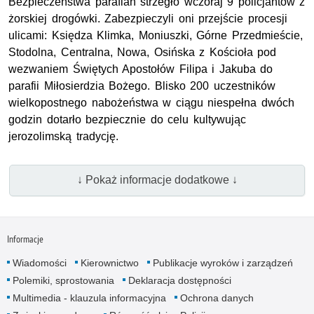
Bezpieczeństwa parafian strzegło wczoraj 9 policjantów z
żorskiej drogówki. Zabezpieczyli oni przejście procesji
ulicami: Księdza Klimka, Moniuszki, Górne Przedmieście,
Stodolna, Centralna, Nowa, Osińska z Kościoła pod
wezwaniem Świętych Apostołów Filipa i Jakuba do
parafii Miłosierdzia Bożego. Blisko 200 uczestników
wielkopostnego nabożeństwa w ciągu niespełna dwóch
godzin dotarło bezpiecznie do celu kultywując
jerozolimską tradycję.
↓ Pokaż informacje dodatkowe ↓
Informacje
Wiadomości
Kierownictwo
Publikacje wyroków i zarządzeń
Polemiki, sprostowania
Deklaracja dostępności
Multimedia - klauzula informacyjna
Ochrona danych