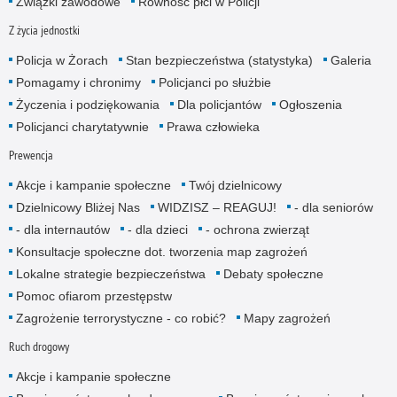
Związki zawodowe
Równość płci w Policji
Z życia jednostki
Policja w Żorach
Stan bezpieczeństwa (statystyka)
Galeria
Pomagamy i chronimy
Policjanci po służbie
Życzenia i podziękowania
Dla policjantów
Ogłoszenia
Policjanci charytatywnie
Prawa człowieka
Prewencja
Akcje i kampanie społeczne
Twój dzielnicowy
Dzielnicowy Bliżej Nas
WIDZISZ – REAGUJ!
- dla senio­rów
- dla internautów
- dla dzieci
- ochrona zwierząt
Konsultacje społeczne dot. tworzenia map zagrożeń
Lokalne strategie bezpieczeństwa
Debaty społeczne
Pomoc ofiarom przestępstw
Zagrożenie terrorystyczne - co robić?
Mapy zagrożeń
Ruch drogowy
Akcje i kampanie społeczne