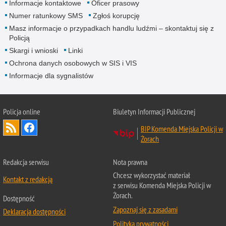
Informacje kontaktowe
Oficer prasowy
Numer ratunkowy SMS
Zgłoś korupcję
Masz informacje o przypadkach handlu ludźmi – skontaktuj się z
Policją
Skargi i wnioski
Linki
Ochrona danych osobowych w SIS i VIS
Informacje dla sygnalistów
Policja online
Biuletyn Informacji Publicznej
BIP Komenda Miejska Policji w
Żorach
Redakcja serwisu
Nota prawna
Chcesz wykorzystać materiał
Kontakt z redakcją
z serwisu Komenda Miejska Policji w
Żorach.
Dostępność
Zapoznaj się z zasadami
Deklaracja dostępności
Polityka prywatności