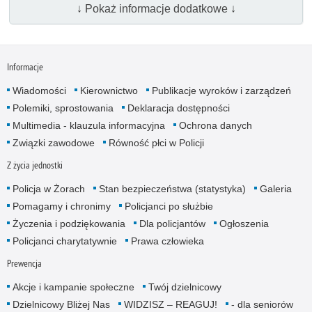
↓ Pokaż informacje dodatkowe ↓
Informacje
Wiadomości
Kierownictwo
Publikacje wyroków i zarządzeń
Polemiki, sprostowania
Deklaracja dostępności
Multimedia - klauzula informacyjna
Ochrona danych
Związki zawodowe
Równość płci w Policji
Z życia jednostki
Policja w Żorach
Stan bezpieczeństwa (statystyka)
Galeria
Pomagamy i chronimy
Policjanci po służbie
Życzenia i podziękowania
Dla policjantów
Ogłoszenia
Policjanci charytatywnie
Prawa człowieka
Prewencja
Akcje i kampanie społeczne
Twój dzielnicowy
Dzielnicowy Bliżej Nas
WIDZISZ – REAGUJ!
- dla senio­rów